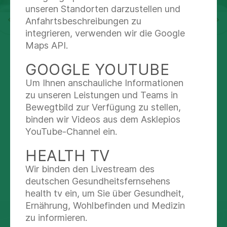
unseren Standorten darzustellen und
Anfahrtsbeschreibungen zu
Du lebst Pflege? Wir auch.
integrieren, verwenden wir die Google
Maps API.
Wir wachsen weiter und suchen nette Kollegen
für die Intensivstation und Neurologie. Komm
GOOGLE YOUTUBE
jetzt in unser starkes Pflegeteam und bewirb
Um Ihnen anschauliche Informationen
dich bei uns!
zu unseren Leistungen und Teams in
Bewegtbild zur Verfügung zu stellen,
mehr lesen
binden wir Videos aus dem Asklepios
YouTube-Channel ein.
HEALTH TV
Wir binden den Livestream des
KONTAKT & ORIENTIERUNG
deutschen Gesundheitsfernsehens
health tv ein, um Sie über Gesundheit,
Ernährung, Wohlbefinden und Medizin
zu informieren.