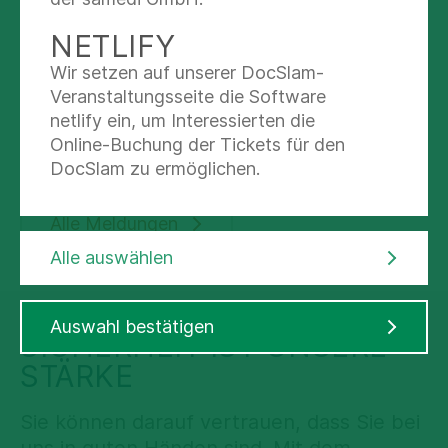
NETLIFY
Wir setzen auf unserer DocSlam-
14.02.2026
Darmgesundheit aus einer Hand: Asklepios
Veranstaltungsseite die Software
Kliniken Bad Wildungen setzen auf ein
netlify ein, um Interessierten die
ganzheitliches Versorgungskonzept
Online-Buchung der Tickets für den
DocSlam zu ermöglichen.
Alle Meldungen
Alle auswählen
Auswahl bestätigen
SICHERHEIT IST UNSERE
STÄRKE
Sie können darauf vertrauen, dass Sie bei
uns in guten Händen sind. Mit dem