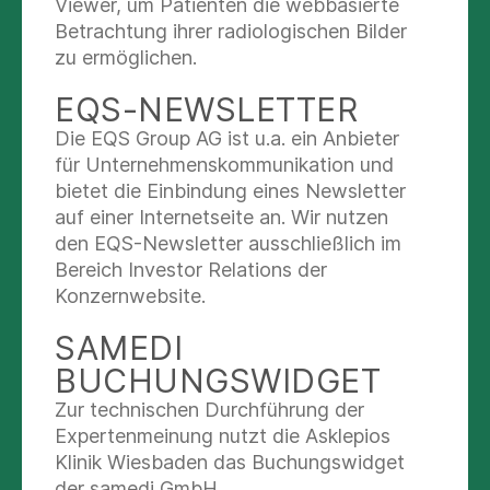
Viewer, um Patienten die webbasierte
Betrachtung ihrer radiologischen Bilder
zu ermöglichen.
AKTUELLE MELDUNGEN
EQS-NEWSLETTER
Die EQS Group AG ist u.a. ein Anbieter
21.03.2026
für Unternehmenskommunikation und
Schmerz muss man nicht aushalten:
Multimodale Schmerztherapie an der
bietet die Einbindung eines Newsletter
Asklepios Stadtklinik Bad Wildungen
auf einer Internetseite an. Wir nutzen
den EQS-Newsletter ausschließlich im
Bereich Investor Relations der
Konzernwebsite.
19.03.2026
Examen in der Krankenpflegehilfe
SAMEDI
BUCHUNGSWIDGET
Zur technischen Durchführung der
Expertenmeinung nutzt die Asklepios
14.03.2026
Praxisanleiter:innen für Pflege und Therapie
Klinik Wiesbaden das Buchungswidget
im Fokus
der samedi GmbH.