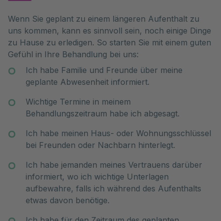
übernehmen können.
Ich habe Familie und Freund:innen über meine
Wenn Sie geplant zu einem längeren Aufenthalt zu
geplante Abwesenheit informiert.
uns kommen, kann es sinnvoll sein, noch einige Dinge
Wichtige Termine in meinem
zu Hause zu erledigen. So starten Sie mit einem guten
Behandlungszeitraum habe ich abgesagt.
Gefühl in Ihre Behandlung bei uns:
Ich habe Familie und Freunde über meine
Ich habe meinen Haus- oder Wohnungsschlüssel
geplante Abwesenheit informiert.
bei Freund:innen oder Nachbar:innen hinterlegt.
Wichtige Termine in meinem
Ich habe eine Person meines Vertrauens darüber
Behandlungszeitraum habe ich abgesagt.
informiert, wo ich wichtige Unterlagen
aufbewahre, falls ich während des Aufenthalts
Ich habe meinen Haus- oder Wohnungsschlüssel
etwas davon benötige.
bei Freunden oder Nachbarn hinterlegt.
Ich habe für den Zeitraum des geplanten
Ich habe jemanden meines Vertrauens darüber
Aufenthalts meine Zeitung abbestellt.
informiert, wo ich wichtige Unterlagen
aufbewahre, falls ich während des Aufenthalts
Jemand kümmert sich in meiner Abwesenheit um
etwas davon benötige.
mein Zuhause – füttert meine Haustiere, leert den
Briefkasten, gießt die Pflanzen.
Ich habe für den Zeitraum des geplanten