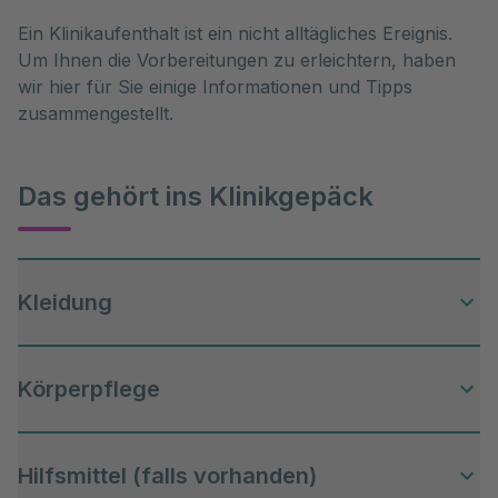
Ein Klinikaufenthalt ist ein nicht alltägliches Ereignis.
Um Ihnen die Vorbereitungen zu erleichtern, haben
wir hier für Sie einige Informationen und Tipps
zusammengestellt.
Das gehört ins Klinikgepäck
Kleidung
Körperpflege
Schlafanzug bzw. Nachthemd
ausreichend Wäsche zum Wechseln
Hilfsmittel (falls vorhanden)
Handtücher und Waschlappen
feste Hausschuhe oder festes gut eingelaufenes