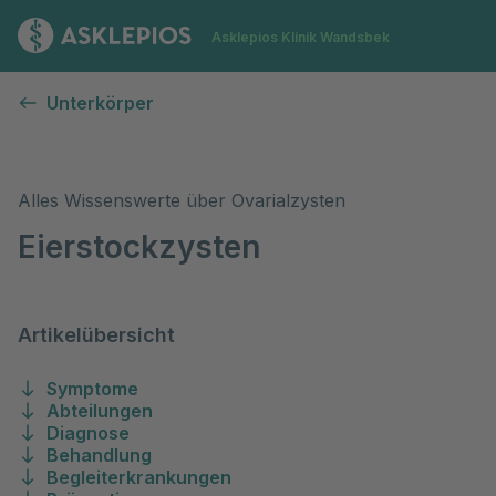
Zur Startseite
Asklepios Klinik Wandsbek
Eierstockzysten
Unterkörper
Alles Wissenswerte über Ovarialzysten
Eierstockzysten
Artikelübersicht
Symptome
Abteilungen
Diagnose
Behandlung
Begleiterkrankungen