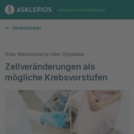
Zur Startseite
Asklepios Klinik Wandsbek
Dysplasie
Unterkörper
Alles Wissenswerte über Dysplasie
Zellveränderungen als
mögliche Krebsvorstufen