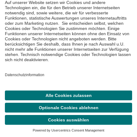
Informiert bleiben
Impressum
Datenschutzinformationen
Cookie Einstellungen
Suche
Termin
Menü
©
Asklepios Kliniken GmbH & Co. KGaA 2026