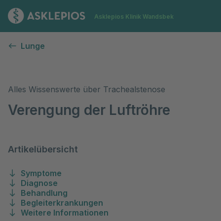
Zur Startseite
Asklepios Klinik Wandsbek
Trachealstenose
Lunge
Alles Wissenswerte über Trachealstenose
Verengung der Luftröhre
Artikelübersicht
Symptome
Diagnose
Behandlung
Begleiterkrankungen
Weitere Informationen