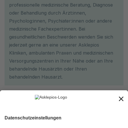
professionelle medizinische Beratung, Diagnose
oder Behandlung durch Ärzt:innen,
Psycholog:innen, Psychiater:innen oder andere
medizinische Fachexpert:innen. Bei
gesundheitlichen Beschwerden wenden Sie sich
jederzeit gerne an eine unserer Asklepios
Kliniken, ambulanten Praxen und medizinischen
Versorgungszentren in Ihrer Nähe oder an Ihre
behandelnde Hausärztin oder Ihren
behandelnden Hausarzt.
Newsletter abonnieren