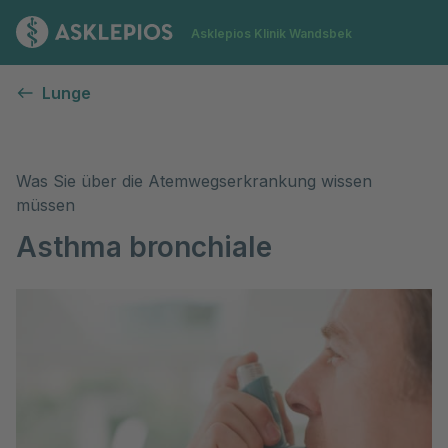
Zur Startseite
Asklepios Klinik Wandsbek
Asthma bronchiale
Lunge
Was Sie über die Atemwegserkrankung wissen
müssen
Asthma bronchiale