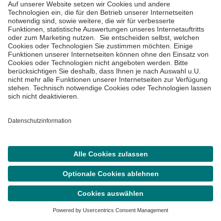
Viele wissenswerte Informationen rund um das Thema
Gesundheit erhalten Sie regelmäßig in unserem
Asklepios Newsletter.
Abonnieren
Asklepios Klinik Wandsbek
Alphonsstraße 14

Suche
Termin
Menü
22043 Hamburg