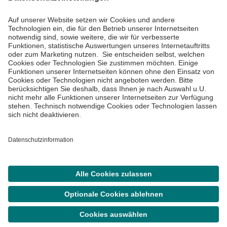
Informiert bleiben
Impressum
Datenschutzinformationen
Cookie Einstellungen
©
Asklepios Kliniken GmbH & Co. KGaA 2026
Suche
Termin
Menü