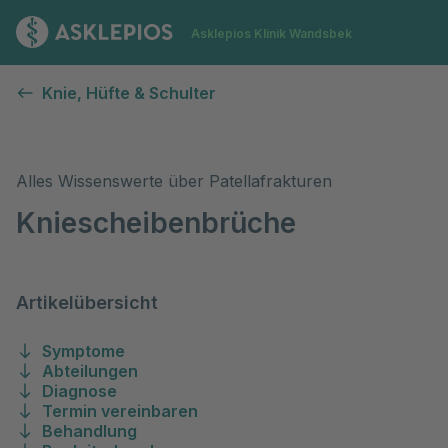
Zur Startseite
Asklepios Klinik Wandsbek
Kniescheibenfraktur (Patellafraktur)
Knie, Hüfte & Schulter
Alles Wissenswerte über Patellafrakturen
Kniescheibenbrüche
Artikelübersicht
Symptome
Abteilungen
Diagnose
Termin vereinbaren
Behandlung