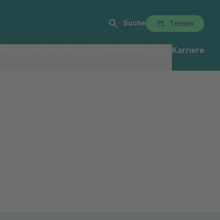
Suche
Termin
alist:innen
Anmeldung & Aufenthalt
Über Uns
Karriere