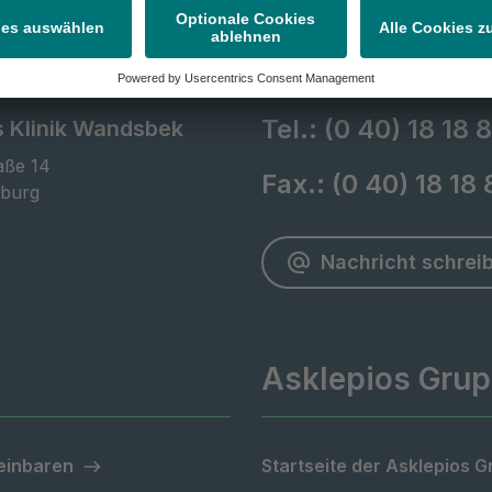
Tel.:
(0 40) 18 18 8
s Klinik Wandsbek
ße 14

Fax.:
(0 40) 18 18
burg
Nachricht schrei
Asklepios Gru
einbaren
Startseite der Asklepios 