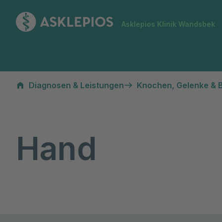
Zur Startseite
Asklepios Klinik Wandsbek
Hand
Diagnosen & Leistungen
Knochen, Gelenke & 
Hand