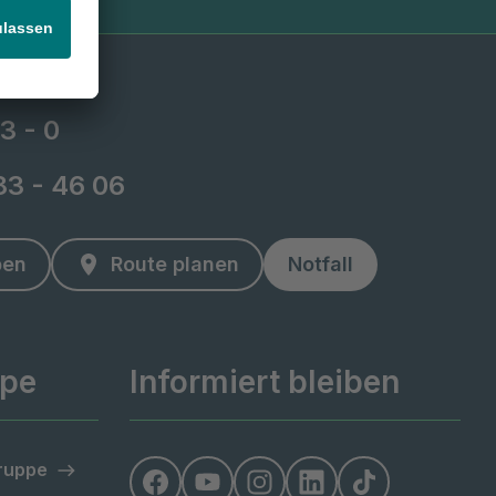
3 - 0
 83 - 46 06
ben
Route planen
Notfall
ppe
Informiert bleiben
Gruppe