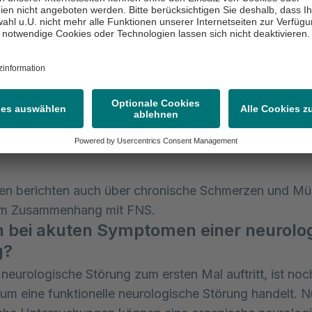
htnisprobleme, Aufmerksamkeitsstörungen oder ein
ngsamtes Denkvermögen.
lle Symptome:
Verschwommenes Sehen oder Doppel
rkennbare organische Ursache können ebenfalls auftr
hgewichts- und Koordinationsprobleme:
Unsicherhei
 oder Gehen, die nicht durch eine Gleichgewichtsstöru
n kann.
nen berichten auch über chronische Schmerzen und Mü
 im Zusammenhang mit FNS.
 bei akuten Symptomen einer neurolo
g?
neurologische Störung zum ersten Mal auftritt, ist noch
 um eine funktionelle neurologische Störung handelt. N