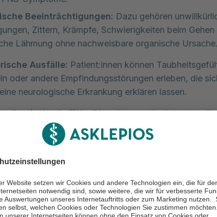
ische Beeinträchtigungen:
Dazu gehören unwillkürli
ngen, Zittern, Krämpfe, Schwierigkeiten beim Gehen 
liche Lähmung ohne nachweisbare organische Ursache
rische Ausfälle:
Patient:innen können Taubheitsgefüh
ln oder andere Empfindungsstörungen erleben, die sic
eine neurologische Erkrankung erklären lassen.
epileptische Anfälle:
Diese können ähnlich wie epile
e aussehen, sie sind aber nicht, wie bei diesen, durch e
ungen im Gehirn verursacht.
h- und Schluckstörungen:
Betroffene können plötzli
rigkeiten beim Sprechen (Dysarthrie) oder Schlucken
hagie) haben.
tive Symptome:
Dazu zählen Konzentrationsstörunge