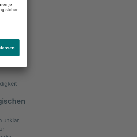
tsehen
eten.
t beim
ng erklärt
digkeit
gischen
 unklar,
ur