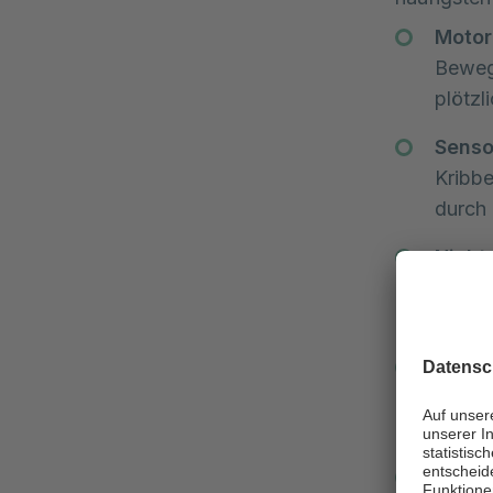
Motor
Bewegu
plötz
Senso
Kribbe
durch 
Nicht-
Anfäll
Entlad
Sprec
Schwie
(Dysp
Kogni