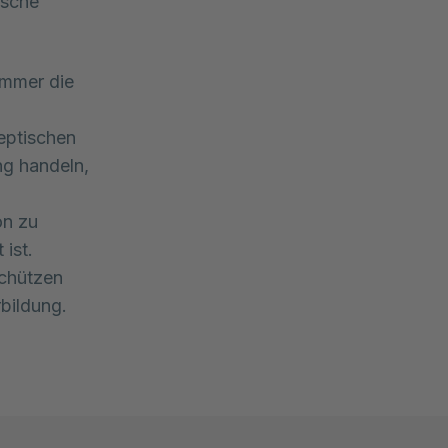
ische
immer die
leptischen
ng handeln,
on zu
 ist.
schützen
bildung.