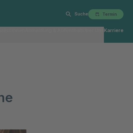
Suche
Termin
alist:innen
Anmeldung & Aufenthalt
Über Uns
Karriere
he