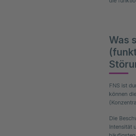
die funkti
Was s
(funk
Störu
FNS ist du
können die
(Konzentra
Die Beschw
Intensität 
häufigste