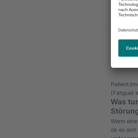
Gedäc
verla
Visue
ohne e
Gleic
Stehen
werde
Patient:in
(Fatigue)
Was tun
Störun
Wenn eine 
ob es sich