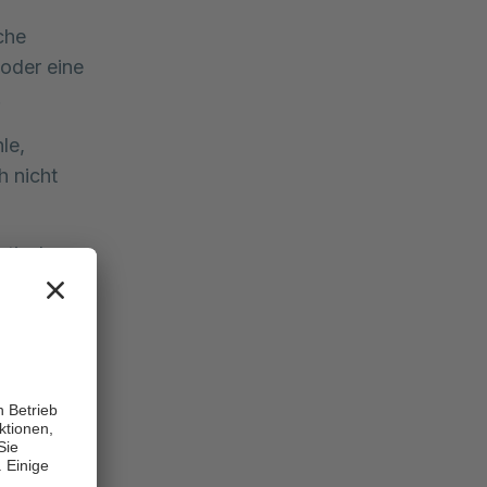
che
oder eine
.
le,
h nicht
ptische
lektrische
ch
n,