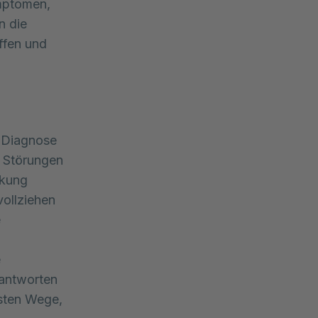
mptomen, 
 die 
fen und 
, Diagnose
n Störungen
nkung
ollziehen
e
e
eantworten
esten Wege,