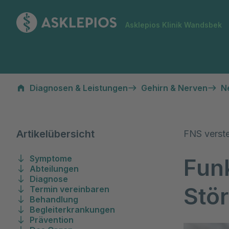
Zur Startseite
Asklepios Klinik Wandsbek
Funktionelle neurologische Störungen
Diagnosen & Leistungen
Gehirn & Nerven
N
Artikelübersicht
FNS verst
Symptome
Fun
Abteilungen
Diagnose
Stö
Termin vereinbaren
Behandlung
Begleiterkrankungen
Prävention