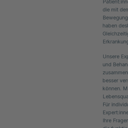
Patient:in
die mit de
Bewegung,
haben desh
Gleichzeit
Erkrankun
Unsere Exp
und Behand
zusammenge
besser ver
können. Mi
Lebensqual
Für indivi
Expert:inn
Ihre Frage