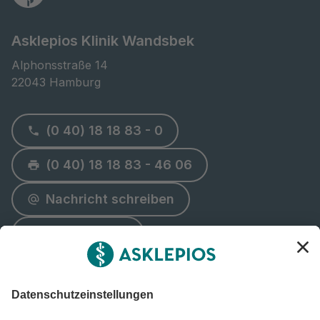
Asklepios Klinik Wandsbek
Alphonsstraße 14

22043 Hamburg
(0 40) 18 18 83 - 0
(0 40) 18 18 83 - 46 06
Nachricht schreiben
Route planen
Notfall