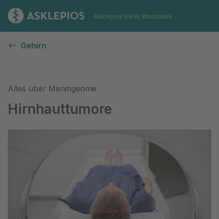
Zur Startseite
Asklepios Klinik Wandsbek
Hirnhauttumore (Meningeome)
Gehirn
Alles über Meningeome
Hirnhauttumore