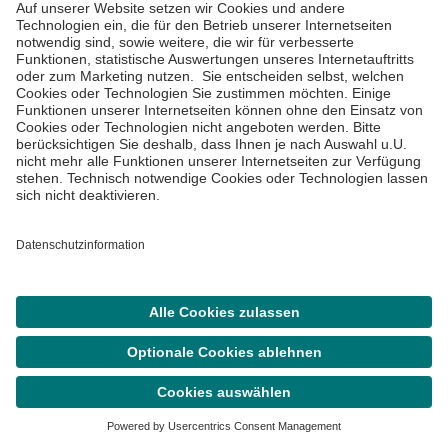
Klinik
Termin vereinbaren
Ärztin oder Arzt finden
Über uns
Lob und Kritik
Station kontaktieren
Asklepios Gruppe
Suche
Termin
Menü
Informiert bleiben