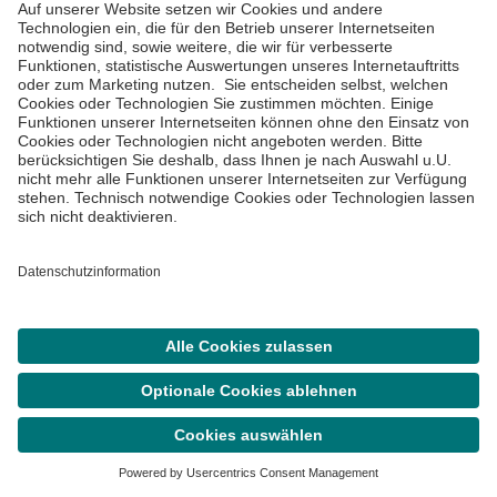
Über uns
Lob und Kritik
Station kontaktieren
Asklepios Gruppe
Informiert bleiben
Suche
Termin
Menü