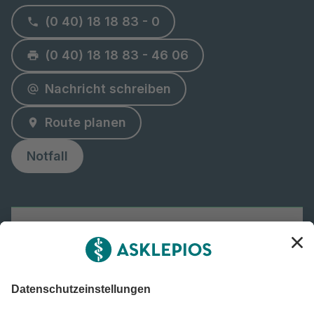
(0 40) 18 18 83 - 0
(0 40) 18 18 83 - 46 06
Nachricht schreiben
Route planen
Notfall
Klinik
Termin vereinbaren
Ärztin oder Arzt finden