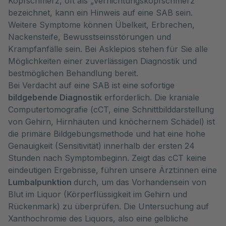
Kopfschmerz, oft als „Vernichtungskopfschmerz”
bezeichnet, kann ein Hinweis auf eine SAB sein.
Weitere Symptome können Übelkeit, Erbrechen,
Nackensteife, Bewusstseinsstörungen und
Krampfanfälle sein. Bei Asklepios stehen für Sie alle
Möglichkeiten einer zuverlässigen Diagnostik und
bestmöglichen Behandlung bereit.
Bei Verdacht auf eine SAB ist eine sofortige
bildgebende Diagnostik
erforderlich. Die kraniale
Computertomografie (cCT, eine Schnittbilddarstellung
von Gehirn, Hirnhäuten und knöchernem Schädel) ist
die primäre Bildgebungsmethode und hat eine hohe
Genauigkeit (Sensitivität) innerhalb der ersten 24
Stunden nach Symptombeginn. Zeigt das cCT keine
eindeutigen Ergebnisse, führen unsere Ärzt:innen eine
Lumbalpunktion
durch, um das Vorhandensein von
Blut im Liquor (Körperflüssigkeit im Gehirn und
Rückenmark) zu überprüfen. Die Untersuchung auf
Xanthochromie des Liquors, also eine gelbliche