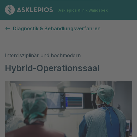
Zur Startseite
Asklepios Klinik Wandsbek
Hybrid-Operationssaal
Diagnostik & Behandlungsverfahren
Interdisziplinär und hochmodern
Hybrid-Operationssaal