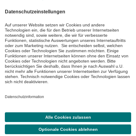
Informiert bleiben
Impressum
Datenschutzinformationen
Cookie Einstellungen
©
Asklepios Kliniken GmbH & Co. KGaA 2026