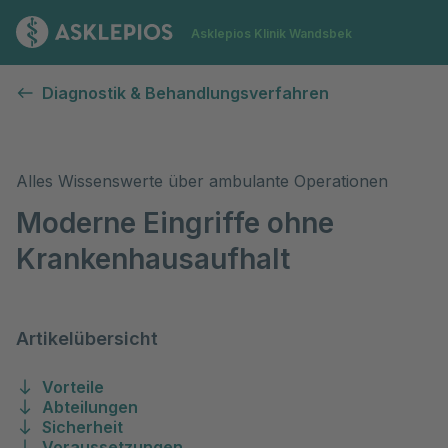
Zur Startseite
Asklepios Klinik Wandsbek
Ambulante Operationen
Diagnostik & Behandlungsverfahren
Alles Wissenswerte über ambulante Operationen
Moderne Eingriffe ohne
Krankenhausaufhalt
Artikelübersicht
Vorteile
Abteilungen
Sicherheit
Voraussetzungen