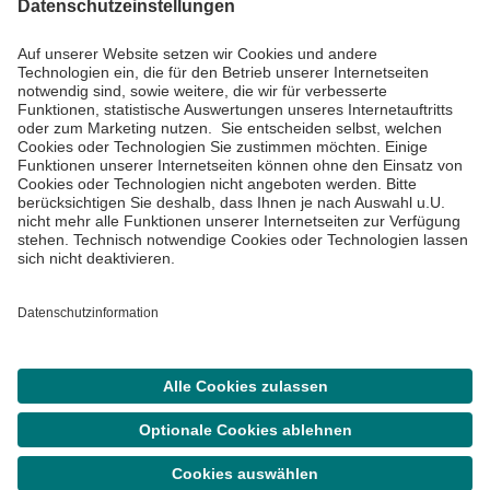
Informiert bleiben
Impressum
Datenschutzinformationen
Cookie Einstellungen
©
Asklepios Kliniken GmbH & Co. KGaA 2026
Suche
Termin
Menü