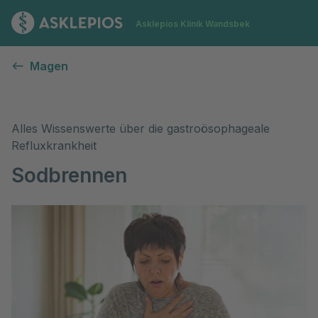
Zur Startseite
Asklepios Klinik Wandsbek
Sodbrennen
Magen
Alles Wissenswerte über die gastroösophageale
Refluxkrankheit
Sodbrennen