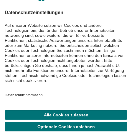
Informiert bleiben
Impressum
Datenschutzinformationen
Cookie Einstellungen
©
Asklepios Kliniken GmbH & Co. KGaA 2026