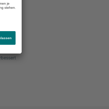
probe
esto
enkrebs
:
en,
en. Eine
rbessert