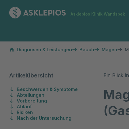
Zur Startseite
Asklepios Klinik Wandsbek
Magenspiegelung (Gastroskopie)
Diagnosen & Leistungen
Bauch
Magen
M
Artikelübersicht
Ein Blick 
Beschwerden & Symptome
Mag
Abteilungen
Vorbereitung
(Ga
Ablauf
Risiken
Nach der Untersuchung