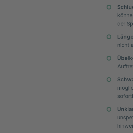
Schlu
könne
der Sp
Länge
nicht 
Übelk
Auftre
Schwa
möglic
sofort
Unkla
unspez
hinwei