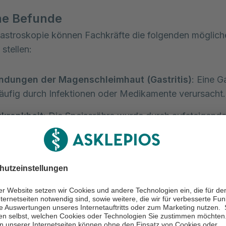
he Befunde
Gastroskopie können Fachkräfte die folgenden möglich
stellen:
ndungen der Magenschleimhaut (Gastritis)
: Eine Ga
äufig durch Infektionen oder Medikamente verursacht.
xkrankheit
: Die Speiseröhre wurde durch aufsteigend
säure sichtbar geschädigt.
ie
: Bei einer Zöliakie verursacht Gluten, ein Protein im
ndungen und Schädigungen der Dünndarmschleimhaut.
erungen sind bei einer Magenspiegelung zu erkennen
fadern in der Speiseröhre (Ösophagusvarizen)
: Si
tient:innen mit einer Lebererkrankungen auf.