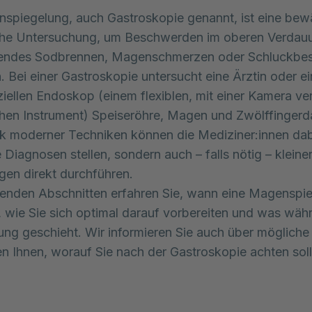
spiegelung, auch Gastroskopie genannt, ist eine bew
che Untersuchung, um Beschwerden im oberen Verdauu
tendes Sodbrennen, Magenschmerzen oder Schluckb
. Bei einer Gastroskopie untersucht eine Ärztin oder ei
iellen Endoskop (einem flexiblen, mit einer Kamera v
hen Instrument) Speiseröhre, Magen und Zwölffinger
k moderner Techniken können die Mediziner:innen dab
 Diagnosen stellen, sondern auch – falls nötig – kleine
en direkt durchführen.
genden Abschnitten erfahren Sie, wann eine Magenspi
st, wie Sie sich optimal darauf vorbereiten und was wäh
ng geschieht. Wir informieren Sie auch über mögliche
en Ihnen, worauf Sie nach der Gastroskopie achten soll