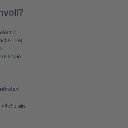
nvoll?
deutig 
che Ihrer 
 
roskopie 
ftreten:
t häufig ein