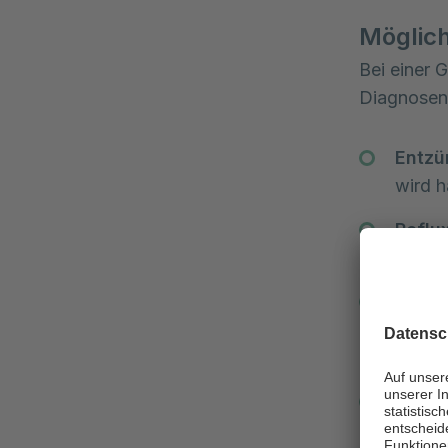
Möglic
Bei einer 
Diagnosen 
Entzü
wird h
Reflu
Magen
Zöliak
Entzü
Veränd
Kramp
bei Pa