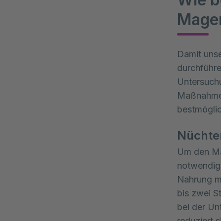
Magen
Damit unse
durchführe
Untersuchu
Maßnahmen 
bestmöglic
Nüchter
Um den Mag
notwendig,
Nahrung me
bis zwei S
bei der Un
reduziert 