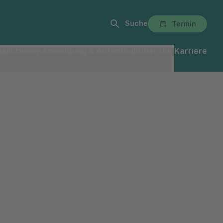
Suche
Termin
alist:innen
Anmeldung & Aufenthalt
Über Uns
Karriere