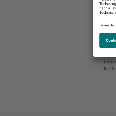
Magen
Mediz
(Biops
größer
Vorst
Auch h
Verän
frühz
die Be