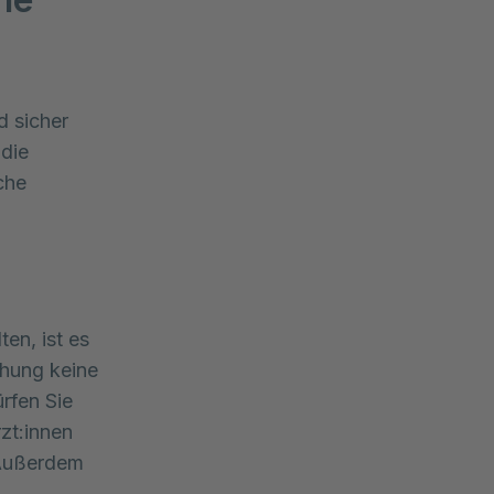
 sicher 
die 
he 
en, ist es
chung keine
rfen Sie
zt:innen
 Außerdem