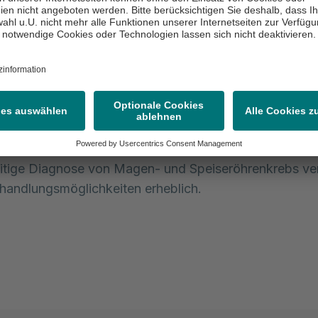
- und Zwölffingerdarmgeschwüre
: Entdecken die
iner:innen Geschwüre, können sie direkt eine Gewebe
ie) nehmen. Je früher eine Diagnosestellung erfolgt, d
 ist die Bandbreite der Therapieoptionen.
ufen oder Frühstadien von Magen- und Speiseröhr
ier ermöglicht eine Magenspiegelung unseren Ärzt:inn
derungen zu erkennen und Gewebeproben zu entnehm
eitige Diagnose von Magen- und Speiseröhrenkrebs ve
handlungsmöglichkeiten erheblich.