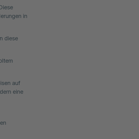
 Diese
erungen in
n diese
holtem
isen auf
dern eine
gen