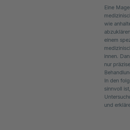
Eine Magen
medizinis
wie anhal
abzuklären
einem spez
medizinisc
innen. Dan
nur präzise
Behandlung
In den fol
sinnvoll i
Untersuchu
und erklär