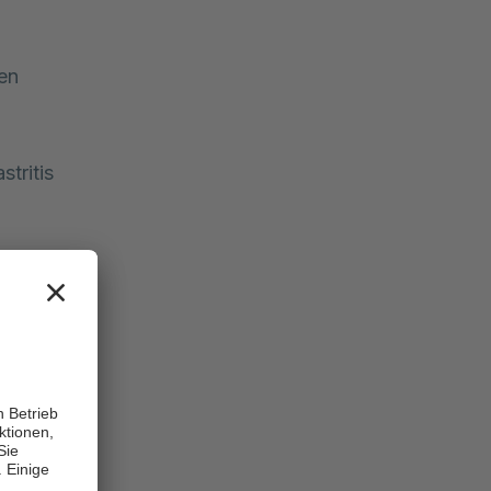
en
stritis
e
 Getreide,
 Solche
.
e treten oft