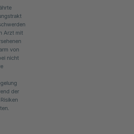
ährte
ngstrakt
eschwerden
n Arzt mit
ersehenen
darm von
ei nicht
re
egelung
rend der
 Risiken
ten.