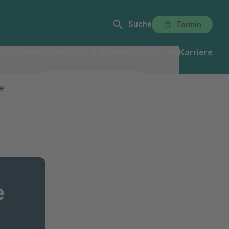
Suche
Termin
alist:innen
Anmeldung & Aufenthalt
Über Uns
Karriere
e
e