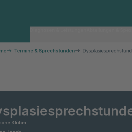
Diagnosen & Leistungen
Abteilungen & Spezi
hme
Termine & Sprechstunden
Dysplasiesprechstund
splasiesprechstund
imone Klüber