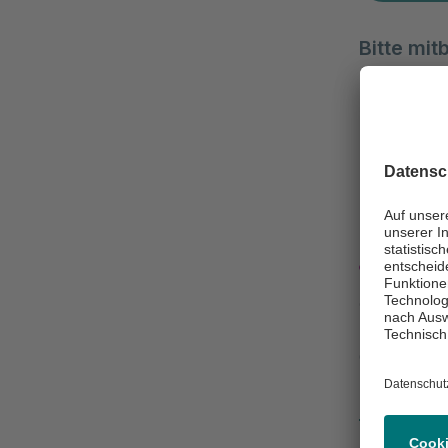
Bitte mit
Befunde, Ar
Allergiepa
Behan
Chefärztin
Dr. Sim
Gynäkologi
Zum Profil