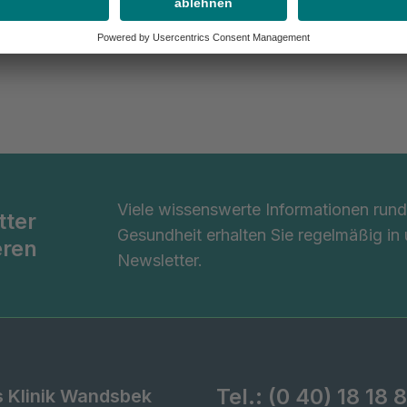
Viele wissenswerte Informationen ru
tter
Gesundheit erhalten Sie regelmäßig in
eren
Newsletter.
Tel.:
(0 40) 18 18 8
s Klinik Wandsbek