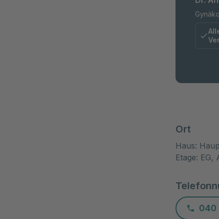
Dr. A
Gynäko
All
Ve
Ort
Haus: Haup
Etage: EG,
Telefon
040 