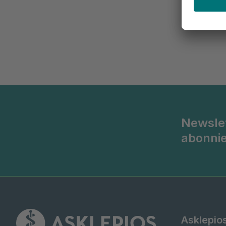
Newsle
abonni
Asklepio