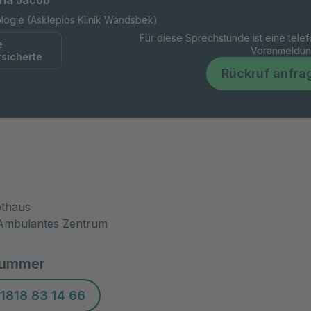
nna Jacob
logie (Asklepios Klinik Wandsbek)
Für diese Sprechstunde ist eine tele
e
Voranmeldung
rsicherte
Rückruf anfra
thaus
 Ambulantes Zentrum
nummer
1818 83 14 66