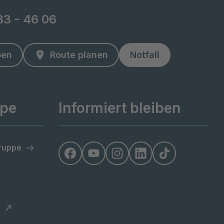
 83 - 46 06
ben
Route planen
Notfall
ppe
Informiert bleiben
Gruppe