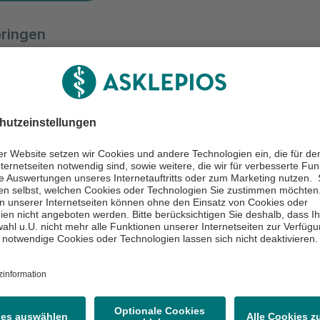
bringen
ztbriefe (falls vorhanden), Krankenkassenversicherungskar
ss, Einweisung/Überweisung
dler:innen
Chefärztin
one Klüber
Dr. Anna Jacob
e
Gynäkologie
Zum Profil