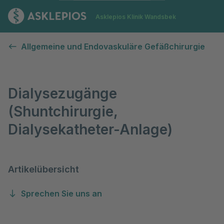
Zur Startseite
Asklepios Klinik Wandsbek
Dialysezugänge
Allgemeine und Endovaskuläre Gefäßchirurgie
Dialysezugänge
(Shuntchirurgie,
Dialysekatheter-Anlage)
Artikelübersicht
Sprechen Sie uns an