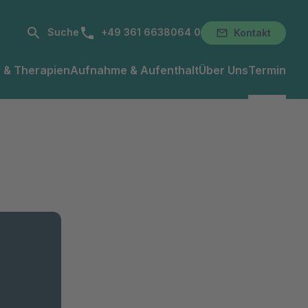
Telefonnummer:
Suche
+49 361 6638064 0
Kontakt
 & Therapien
Aufnahme & Aufenthalt
Über Uns
Termin