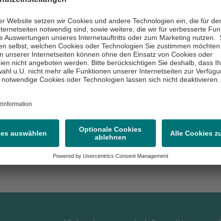
reibung
inart richtet sich an Bestandspatient:innen