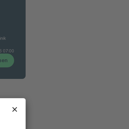
inik
26 07:00
hen