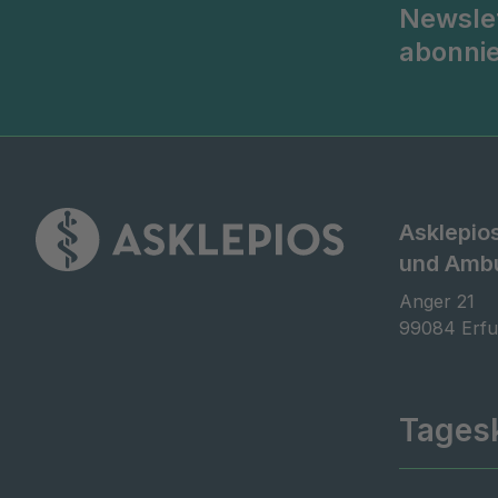
Newsle
abonni
Asklepios
und Ambu
Anger 21

99084 Erfu
Tagesk