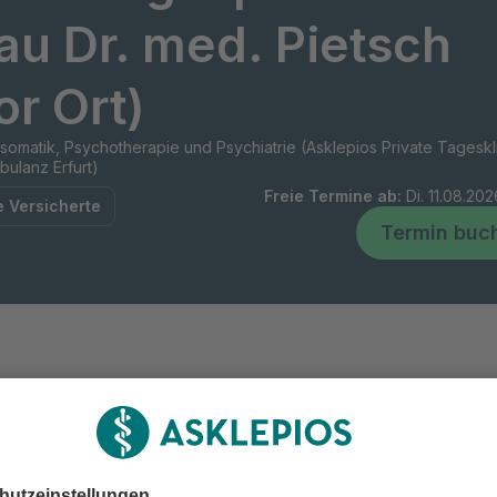
au Dr. med. Pietsch
or Ort)
omatik, Psychotherapie und Psychiatrie (Asklepios Private Tageskl
ulanz Erfurt)
Freie Termine ab
:
Di. 11.08.20
e Versicherte
Termin buc
nummer
 361 - 66380640