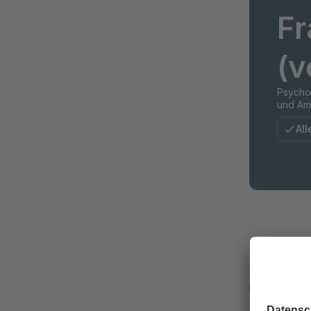
Fr
(v
Psychos
und Amb
All
Telefon
+49