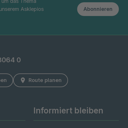
nd um das Thema
 unserem Asklepios
Abonnieren
8064 0
ben
Route planen
Informiert bleiben