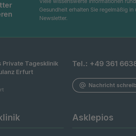
Viele wissenswerte Informationen ru
tter
Gesundheit erhalten Sie regelmäßig in
eren
Newsletter.
Tel.:
+49 361 663
 Private Tagesklinik
lanz Erfurt
Nachricht schrei
rt
linik
Asklepios