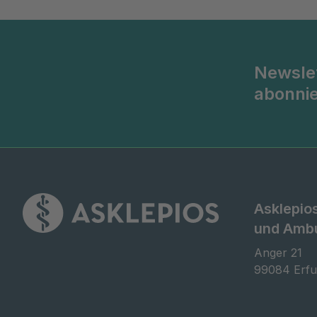
Newsle
abonni
Asklepios
und Ambu
Anger 21

99084 Erfu