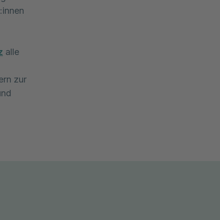
:innen
z
alle
ern zur
und