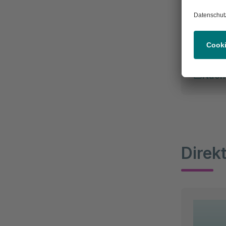
Lea 
Patiente
Nach
Direk