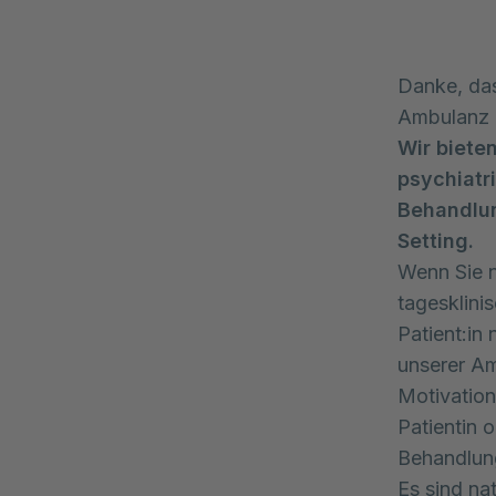
Danke, das
Ambulanz E
Wir biete
psychiatr
Behandlun
Setting.
Wenn Sie n
tagesklinis
Patient:in
unserer Am
Motivation
Patientin 
Behandlun
Es sind na