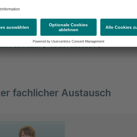
Donnerstag:
08:30-16:00
Freitag:
08:30-15:00 
John
nmanagement
richt schreiben
+49 361 6638064 0
ter fachlicher Austausch