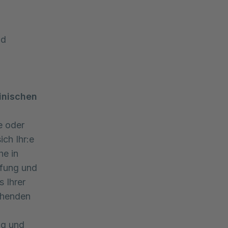
nd
inischen
e oder
ich Ihr:e
he in
üfung und
 Ihrer
echenden
ng und