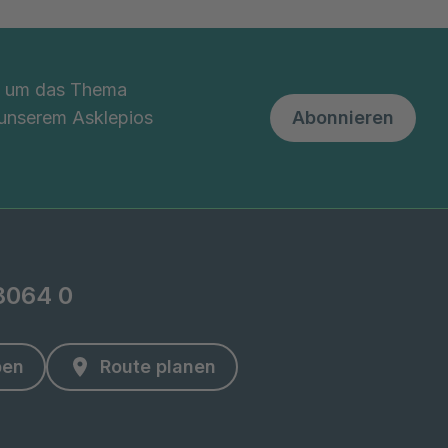
nd um das Thema
 unserem Asklepios
Abonnieren
8064 0
ben
Route planen