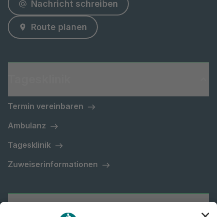
Nachricht schreiben
Route planen
Tagesklinik
Termin vereinbaren
Ambulanz
Tagesklinik
Zuweiserinformationen
Asklepios