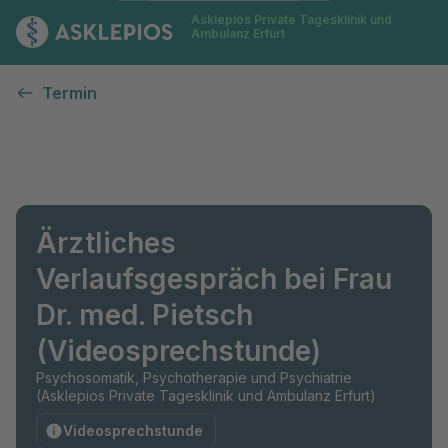
Asklepios Private Tagesklinik und
Zur Startseite
Ambulanz Erfurt
Termin
Ärztliches
Verlaufsgespräch bei Frau
Dr. med. Pietsch
(Videosprechstunde)
Psychosomatik, Psychotherapie und Psychiatrie
(Asklepios Private Tagesklinik und Ambulanz Erfurt)
Videosprechstunde