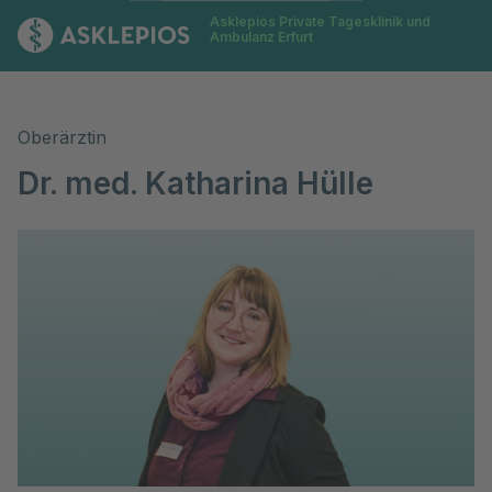
Asklepios Private Tagesklinik und
Zur Startseite
Ambulanz Erfurt
Oberärztin
Dr. med. Katharina Hülle