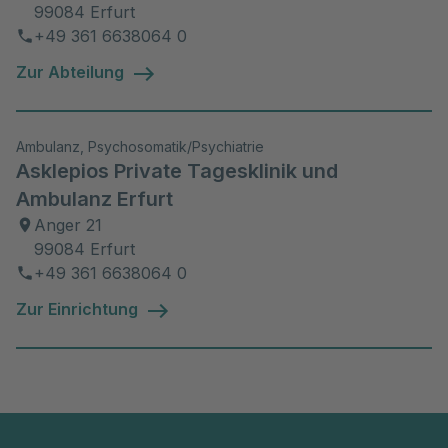
99084 Erfurt
Promotion zum Dr. med. (Doctor
+49 361 6638064 0
medicinae) an der Universität Jena
Zur Abteilung
11/2025
Ambulanz, Psychosomatik/Psychiatrie
Asklepios Private Tagesklinik und
Ambulanz Erfurt
Anger 21
99084 Erfurt
+49 361 6638064 0
Zur Einrichtung