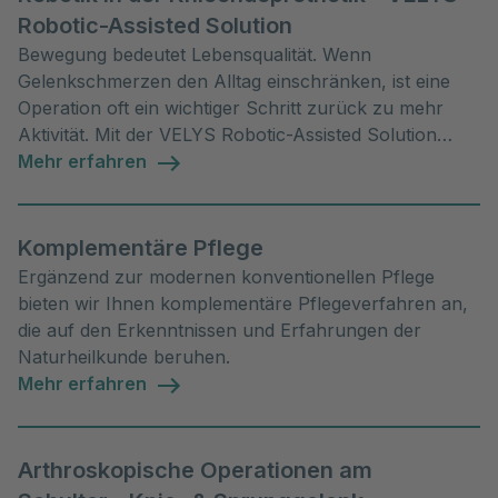
Robotic-Assisted Solution
Bewegung bedeutet Lebensqualität. Wenn
Gelenkschmerzen den Alltag einschränken, ist eine
Operation oft ein wichtiger Schritt zurück zu mehr
Aktivität. Mit der VELYS Robotic-Assisted Solution
bieten wir Ihnen in unserer Klinik eine moderne,
Mehr erfahren
präzise robotergestützte Behandlungsmethode –
individuell abgestimmt auf Ihre Bedürfnisse.
Komplementäre Pflege
Ergänzend zur modernen konventionellen Pflege
bieten wir Ihnen komplementäre Pflegeverfahren an,
die auf den Erkenntnissen und Erfahrungen der
Naturheilkunde beruhen.
Mehr erfahren
Arthroskopische Operationen am