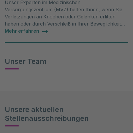
Unser Experten im Medizinischen
Versorgungszentrum (MVZ) helfen Ihnen, wenn Sie
Verletzungen an Knochen oder Gelenken erlitten
haben oder durch Verschleiß in Ihrer Beweglichkeit
einschränkt sind. Hier finden Sie jegliche
Mehr erfahren
Informationen zu unseren ambulanten
Sprechstunden.
Unser Team
Unsere aktuellen
Stellenausschreibungen