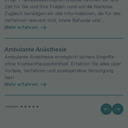
Zeit für Sie und Ihre Fragen rund um die Narkose.
Zugleich benötigen wir alle Informationen, die für das
Verfahren relevant sind, sowie Befunde und
Untersuchungsergebnisse. Unser gemeinsames Ziel ist
Mehr erfahren
es, das für Sie individuell beste und sicherste
Narkoseverfahren festzulegen.
Ambulante Anästhesie
Ambulante Anästhesie ermöglicht sichere Eingriffe
ohne Krankenhausaufenthalt. Erfahren Sie alles über
Vorteile, Verfahren und postoperative Versorgung
hier!
Mehr erfahren