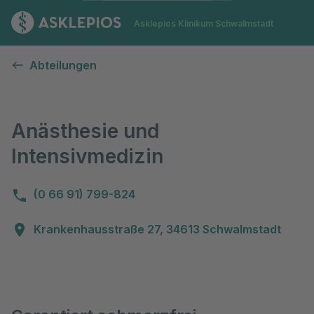
Zur Startseite
Asklepios Klinikum Schwalmstadt
Anästhesie
Abteilungen
Anästhesie und
Intensivmedizin
(0 66 91) 799-824
Krankenhausstraße 27, 34613 Schwalmstadt