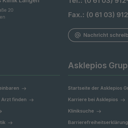
Tel.:
(0 61 03) 912
 Klinik Langen
ße 20

Fax.:
(0 61 03) 91
gen
Nachricht schrei
Asklepios Gru
einbaren
Startseite der Asklepios 
 Arzt finden
Karriere bei Asklepios
Kliniksuche
tik
Barrierefreiheitserklärung