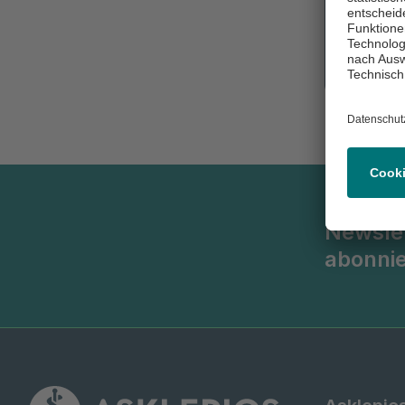
Newsle
abonni