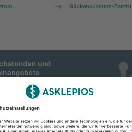
ntrum
Rückenschmerz-Zentr
chstunden und
inangebote
d mit zahlreichen Sprechstunden und
ngeboten für Sie da. Buchen Sie jetzt
ermin bei unseren Expert:innen.
Alle Sprechstunden
min buchen
unserer Klinik
ansehen