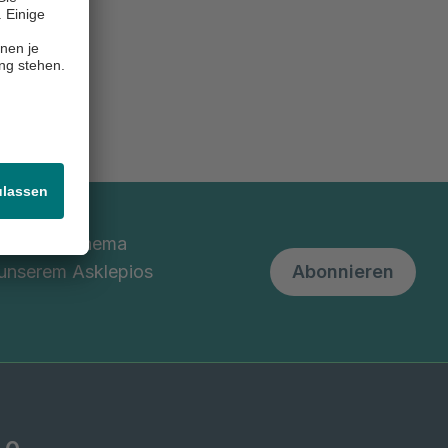
nd um das Thema
 unserem Asklepios
Abonnieren