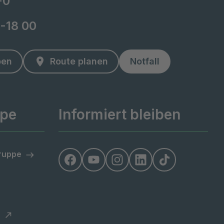
-0
2-18 00
ben
Route planen
Notfall
ppe
Informiert bleiben
Gruppe