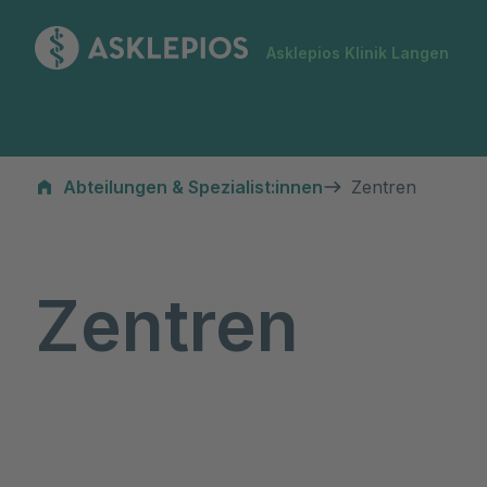
Zur Startseite
Asklepios Klinik Langen
Zentren
Abteilungen & Spezialist:innen
Zentren
Zentren