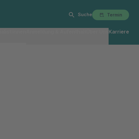
Suche
Termin
alist:innen
Anmeldung & Aufenthalt
Über Uns
Karriere