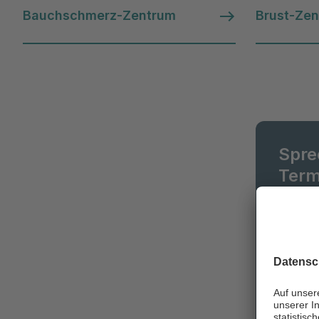
Bauchschmerz-Zentrum
Brust-Ze
Spre
Term
Wir sin
Termina
Ihren T
Ter