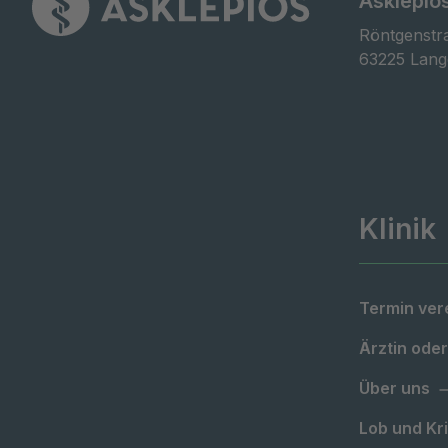
Asklepios
Röntgenstra
63225 Lan
Klinik
Termin ver
Ärztin oder
Über uns
Lob und Kri