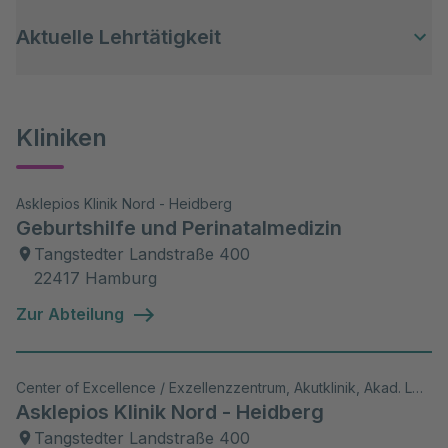
maternale Erkrankungen
Aktuelle Lehrtätigkeit
2014 Christian Lauritzen Preis
Wachstumsrestriktion
2018 Forschungsstipendium der Dr.
Zwillingsschwangerschaften
Senckenberg Stiftung
Asklepios Medical School, Semmelweis
Kliniken
Universität
Philipps-Universität Marburg
Asklepios Klinik Nord - Heidberg
Geburtshilfe und Perinatalmedizin
Tangstedter Landstraße 400
22417 Hamburg
Zur Abteilung
Center of Excellence / Exzellenzzentrum, Akutklinik, Akad. Lehrkrankenhaus, Wiss. Aktivitäten
Asklepios Klinik Nord - Heidberg
Tangstedter Landstraße 400