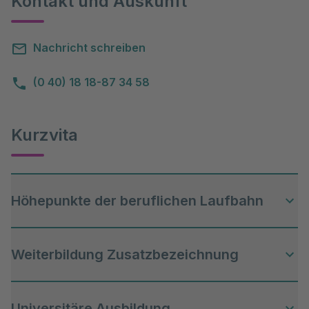
Kontakt und Auskunft
Nachricht schreiben
(0 40) 18 18-87 34 58
Kurzvita
Höhepunkte der beruflichen Laufbahn
Weiterbildung Zusatzbezeichnung
2015 Habilitation und Privatdozentur
2016 Oberarzt der Frauenklinik,
Bürgerhospital und Clementine
Universitäre Ausbildung