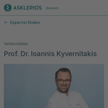
Zur Startseite
Konzern
Expert:in finden
Sektionsleiter
Prof. Dr. Ioannis Kyvernitakis