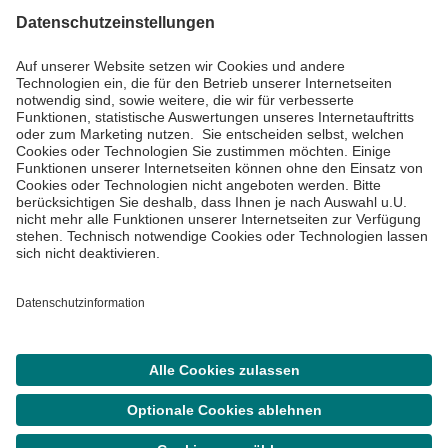
Impressum
Datenschutzinformationen
Barrierefreiheit
Barriere melden
Cookie Einstellungen
©
Asklepios Kliniken GmbH & Co. KGaA 2026