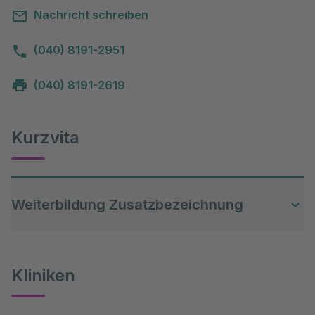
Nachricht schreiben
(040) 8191-2951
(040) 8191-2619
Kurzvita
Weiterbildung Zusatzbezeichnung
Advance Cardiac Life Support (ACLS)
Kliniken
Advance Trauma Life Support (ATLS)