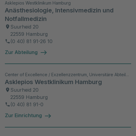
Intensivtransport (DIVI)
Asklepios Westklinikum Hamburg
Anästhesiologie, Intensivmedizin und
Leitender Notarzt Krankenhaus (LNA-
Notfallmedizin
KH)
Suurheid 20
22559 Hamburg
Leitender Notarzt Rettungsdienst (LNA)
(0 40) 81 91-26 10
Zur Abteilung
Center of Excellence / Exzellenzzentrum, Universitäre Abteilung, Akutklinik, Akad. Lehrkrankenhaus, Wiss. Aktivitäten
Asklepios Westklinikum Hamburg
Suurheid 20
22559 Hamburg
(0 40) 81 91-0
Zur Einrichtung