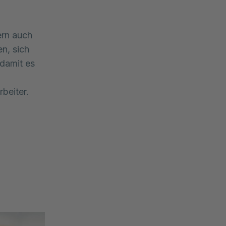
ern auch
en, sich
damit es
beiter.