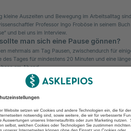
g kleine Auszeiten und Bewegung im Arbeitsalltag sind,
issenschaftler Professor Ingo Froböse in seinem Buc
e“ und bei uns im Interview.
 sollte man sich eine Pause gönnen?
en mehrmals am Tag Pausen, zwischendurch für einig
te des Tages für mindestens 20 Minuten und eine länge
phase am Abend.
siert mit uns, wenn wir pausieren?
Pause werden Regenerationsprozesse möglich. Beim I
ert, restauriert und renoviert.
 passiert, wenn wir keine Pausen einl
stung auf Belastung, können wir die Reize nicht mehr v