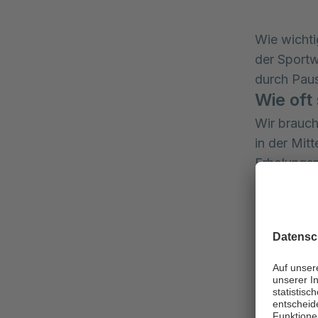
Wie wichti
der Sportw
durch Paus
Wie oft
Wir brauch
in der Mit
Erholungs
Was pas
Durch die 
wird repari
Und was
Folgt Bela