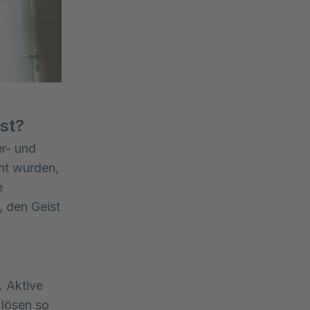
st?
er- und
nt wurden,
e
, den Geist
. Aktive
 lösen so