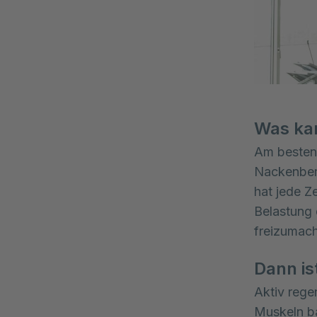
Was kan
Am besten 
Nackenber
hat jede Z
Belastung 
freizumac
Dann is
Aktiv regen
Muskeln ba