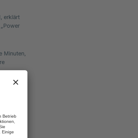
 erklärt
h „Power
e Minuten,
re
nnehalten
egen?
erarbeiten.