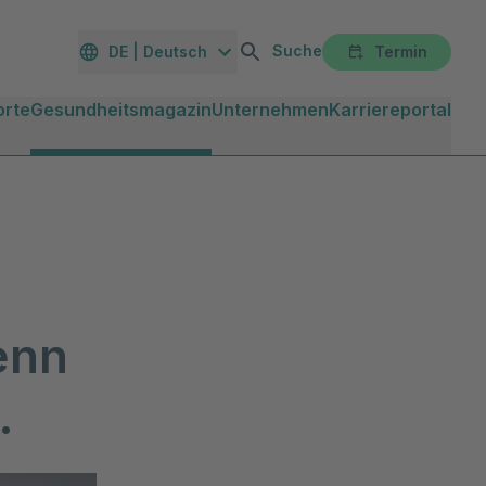
Suche
DE | Deutsch
Termin
orte
Gesundheitsmagazin
Unternehmen
Karriereportal
enn
.