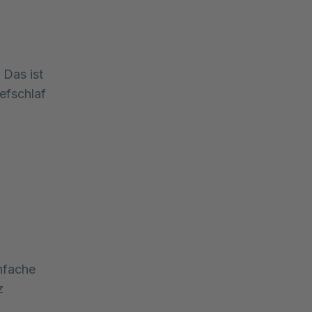
 Das ist
iefschlaf
fache 
 