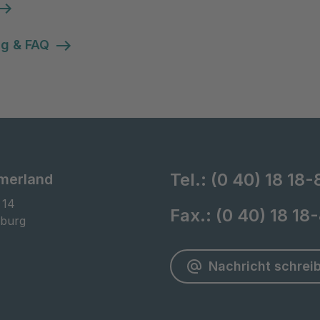
g & FAQ
Tel.:
(0 40) 18 18-
merland
14

Fax.:
(0 40) 18 18
burg
Nachricht schrei