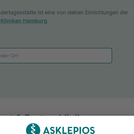
dertagesstätte ist eine von sieben Einrichtungen der
 Kliniken Hamburg
.
 zur Auswahl
ort & Partnerklinik