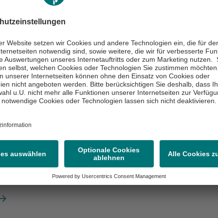
Center of Excellence / Exzellenzzentrum, Akutklinik, Akad. Lehrkrankenhaus, Wiss. Aktivitäten
os Klinik
bek
traße 14
amburg
 18 83 - 0
htung
erfahren