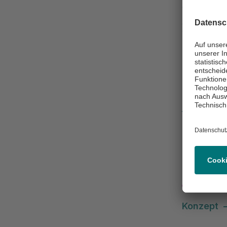
Asklepi
Wands
Alphonss
22043 H
(0 40) 18
Zur Einric
Mehr 
Konzept