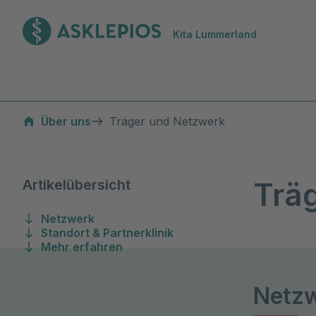
Zur Startseite
Kita Lummerland
Träger und Netzwerk
Über uns
Träger und Netzwerk
Trä
Artikelübersicht
Netzwerk
Standort & Partnerklinik
Mehr erfahren
Netz