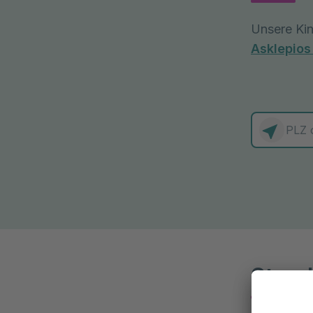
Unsere Kin
Asklepios
0 Elemente
Stand