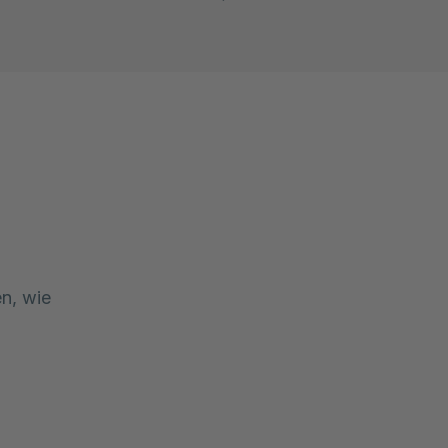
Sort
, wie 