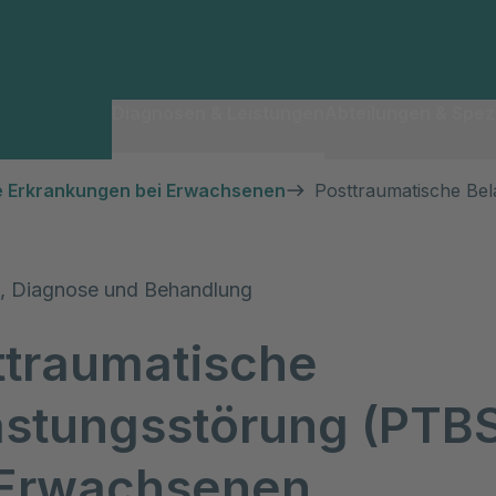
Diagnosen & Leistungen
Abteilungen & Spezi
e Erkrankungen bei Erwachsenen
Posttraumatische Be
 Diagnose und Behandlung
ttraumatische
astungsstörung (PTB
 Erwachsenen