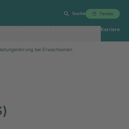
Suche
Termin
alist:innen
Anmeldung & Aufenthalt
Über Uns
Karriere
lastungsstörung bei Erwachsenen
S)