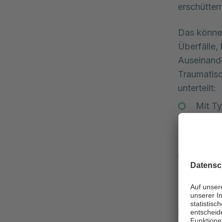
erschütter
Das können
Überfälle,
Auseinand
Traumatisc
unterteilt:
Mit Ty
Verkeh
Natur
Mit Ty
andaue
Missbr
Wenn Mensc