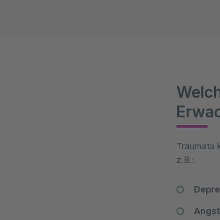
Welch
Erwac
Traumata k
z.B.: 
Depr
Angst