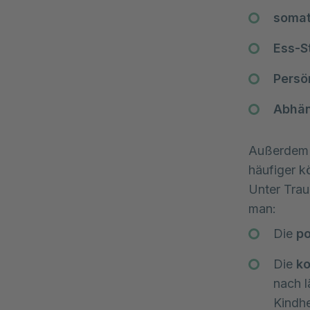
somat
Ess-
Persö
Abhän
Außerdem 
häufiger k
Unter Trau
man:
Die
po
Die
ko
nach l
Kindhe