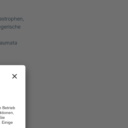
astrophen,
egerische
raumata
ie lange
haft,
e