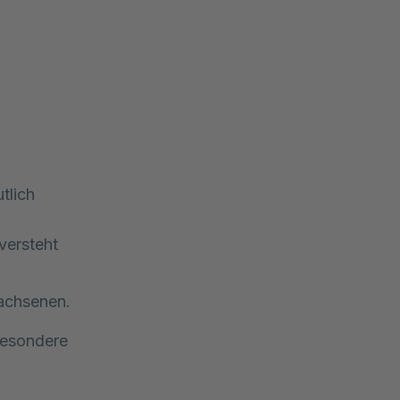
tlich
versteht
wachsenen.
besondere