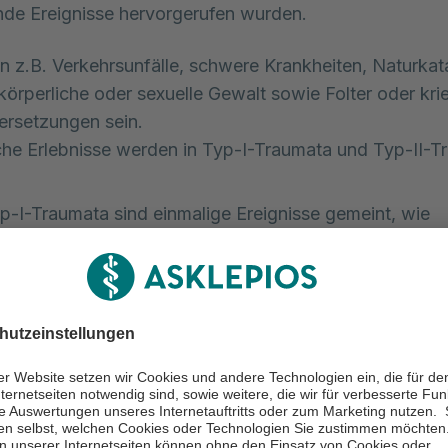
nde Ereignisse hervorgerufen wurden. 
 z.B. Verkehrsunfälle, schwere Krankheiten, Naturkat
 körperliche oder sexuelle Gewalt sowie Folter oder kri
ersetzungen sein.
he Erlebnisse werden in Typ-I-Traumata und Typ-II-T
p-I-Traumata sind einmalige Ereignisse gemeint, wie
rsunfälle, schwere medizinische Eingriffe oder
katastrophen.
p-II-Traumata sind traumatische Ereignisse gemeint, d
rn oder sich wiederholen, wie Gewalt in der Partnersc
auch über längere Zeit hinweg oder Folter.
hen derartigen Situationen ausgesetzt sind und dies