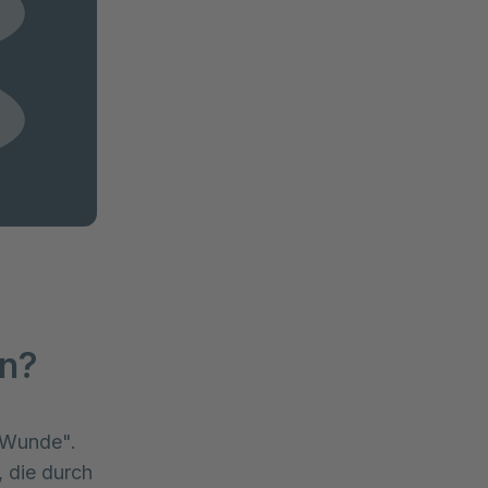
en?
Wunde". 
 die durch 