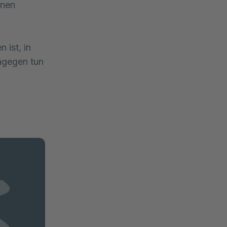
nnen
 ist, in
agegen tun