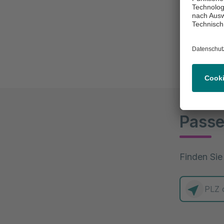
überleben,
Dabei reic
aus, um da
Passe
Finden Sie
0 Elemente