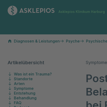
Zur Startseite
Asklepios Klinikum Harburg
Posttraumatische Belastungsstörung bei Erwachsenen
Diagnosen & Leistungen
Psyche
Psychisch
Artikelübersicht
Symptome,
Was ist ein Trauma?
Pos
Standorte
Arten
Bel
Symptome
Entstehung
Behandlung
bei
FAQ