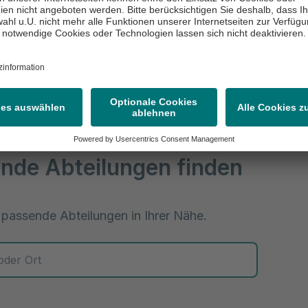
 können sogenannte Traumafolgestörungen auftreten.
hen die normalen Bewältigungsstrategien Betrroffener 
s Erlebte zu verarbeiten und hinter sich zu lassen.
nde Abteilungen finden
 passende Abteilungen in Ihrer Nähe.
 zur Auswahl