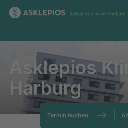
Zur Startseite
Asklepios Klinikum Harburg
Asklepios Klinikum Harburg
Asklepios Kl
Harburg
Termin buchen
Ab