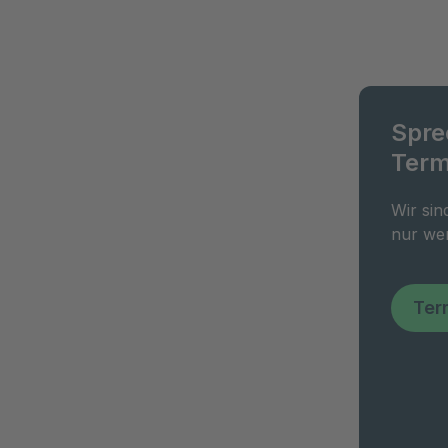
Spre
Term
Wir sin
nur wen
Ter