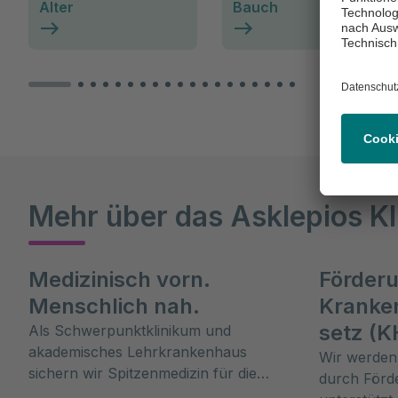
Alter
Bauch
Mehr über das Asklepios K
Medizinisch vorn.
Förder
Menschlich nah.
Kranke
setz (
Als Schwerpunktklinikum und
akademisches Lehrkrankenhaus
Wir werde
sichern wir Spitzenmedizin für die
durch Förd
Region Süderelbe und darüber hinaus.