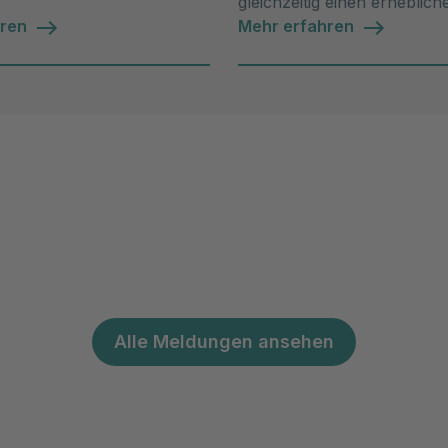
gleichzeitig einen erheblich
hren
zum Klimaschutz leisten. M
Mehr erfahren
unsere Nachhaltigkeitsproj
erfahren.
Alle Meldungen ansehen