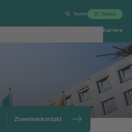
Suche
Termin
alist:innen
Anmeldung & Aufenthalt
Über Uns
Karriere
Zuweiserkontakt