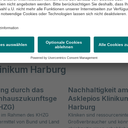
Gehirn & Nerven
Haut
linikum Harburg
ung durch das
Nachhaltigkeit a
nhauszukunftsge
Asklepios Kliniku
KHZG)
Harburg
n im Rahmen des KHZG
Kliniken sind ressourcenint
ermittel von Bund und Land
Großverbraucher und kön