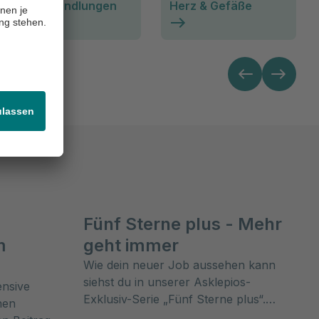
Heilbehandlungen
Herz & Gefäße
m
Fünf Sterne plus - Mehr
m
geht immer
Wie dein neuer Job aussehen kann
siehst du in unserer Asklepios-
ensive
Exklusiv-Serie „Fünf Sterne plus“.
nen
Unsere Teams zeigen dir, was unsere