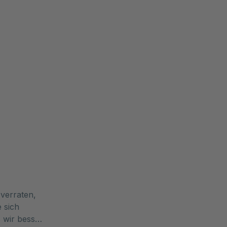
verraten,
e sich
 wir besser