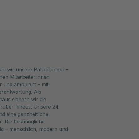
en wir unsere Patient:innen –
ten Mitarbeiter:innen
r und ambulant – mit
erantwortung. Als
us sichern wir die
arüber hinaus: Unsere 24
d eine ganzheitliche
: Die bestmögliche
ld – menschlich, modern und