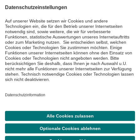
Informiert bleiben
Impressum
Datenschutzinformationen
Cookie Einstellungen
©
Asklepios Kliniken GmbH & Co. KGaA 2026