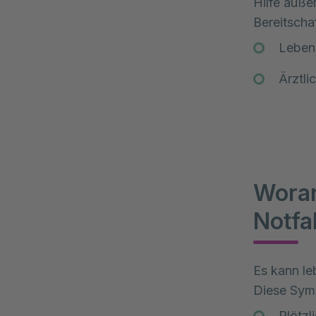
Hilfe auße
Bereitschaf
Lebens
Ärztli
Woran
Notfal
Es kann le
Diese Symp
Plötzl