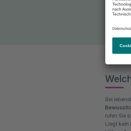
Bitte habe
vor Ort li
beantwort
Arbeitsunf
Welch
Bei lebens
Bewusstlo
rufen Sie b
Liegt kein