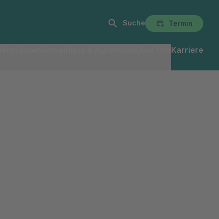
Suche
Termin
alist:innen
Anmeldung & Aufenthalt
Über Uns
Karriere