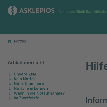
Zur Startseite
Asklepios Klinik Bad Oldeslo
Notfall
Notfall
Hilf
Artikelübersicht
Unsere ZNA
Kein Notfall
Notrufnummern
Notfälle erkennen
Wann in die Notaufnahme?
Im Zweifelsfall
Infor