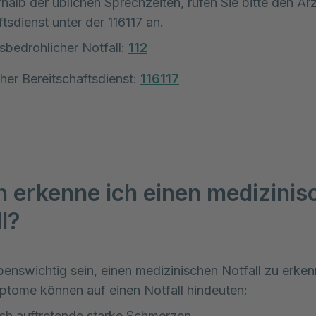
rhalb der üblichen Sprechzeiten, rufen Sie bitte den Ärz
tsdienst unter der 116117 an.
bedrohlicher Notfall:
112
cher Bereitschaftsdienst:
116117
 erkenne ich einen medizinis
l?
benswichtig sein, einen medizinischen Notfall zu erken
tome können auf einen Notfall hindeuten:
ich auftretende starke Schmerzen