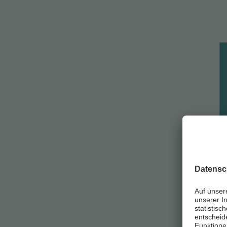
©
Asklepio