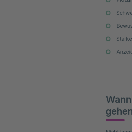
Schwe
Bewus
Starke
Anzeic
Wann 
gehe
Nicht imme