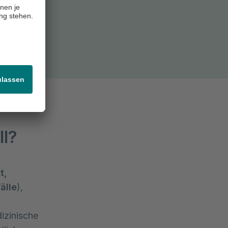
versorgung
llungen
ll?
t,
älle
),
dizinische