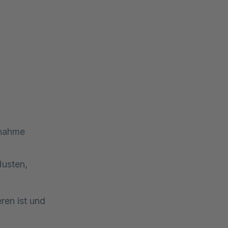
fnahme
usten,
ren ist und