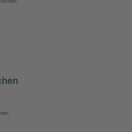
tlichen
chen
nen.