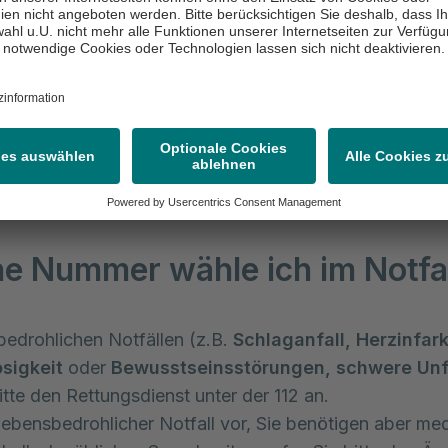
n Sie Verständnis, dass unser Fokus auf der Patienten
egt und wir telefonisch keine gesundheitlichen Frageste
en, Diagnosen abgeben und auch keine Rezepte oder
ähigkeitsbescheinigungen ausstellen können.
e Nummer wähle ich im Notfa
bedrohlichen Notfällen (z.B.
Schlaganfall, Herzinfark
sigkeit
oder
Bewusstseinsstörungen, schwere Unf
itte den Rettungsdienst unter der 112 an.
 lebensbedrohlicher Notfall vor, Sie benötigen aber me