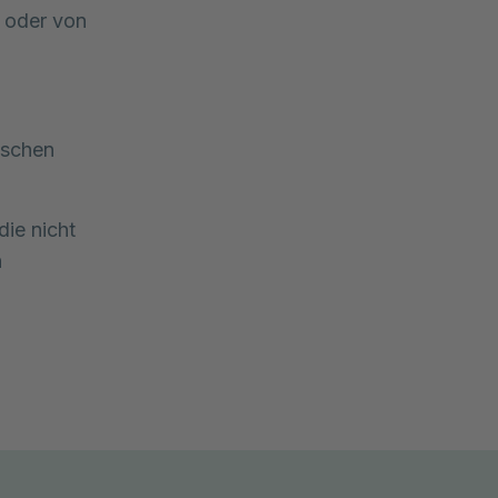
n oder von
ischen
ie nicht
n