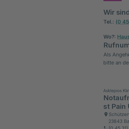
Wir sin
Tel.:
(0 45
Wo?:
Hau
Rufnum
Als Angehö
bitte an d
Asklepios Kli
Notauf
st Pain 
Schützen
23843 Ba
(0 45 31