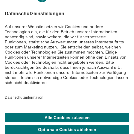
Informiert bleiben
Impressum
Datenschutzinformationen
Cookie Einstellungen
©
Asklepios Kliniken GmbH & Co. KGaA 2026