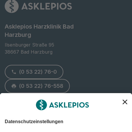
Asklepios Harzklinik Bad
Harzburg
Ilsenburger Straße 95

38667 Bad Harzburg
(0 53 22) 76-0
(0 53 22) 76-558
Nachricht schreiben
Route planen
Notfall