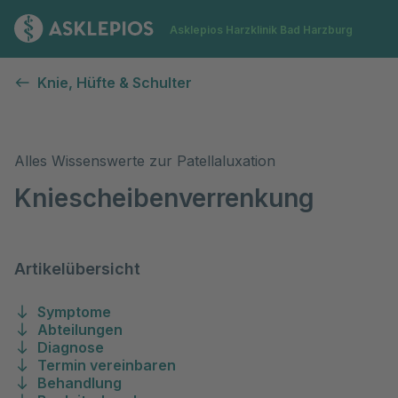
Zur Startseite
Asklepios Harzklinik Bad Harzburg
Patellaluxation (Kniescheibenverrenkung)
Knie, Hüfte & Schulter
Alles Wissenswerte zur Patellaluxation
Kniescheibenverrenkung
Artikelübersicht
Symptome
Abteilungen
Diagnose
Termin vereinbaren
Behandlung