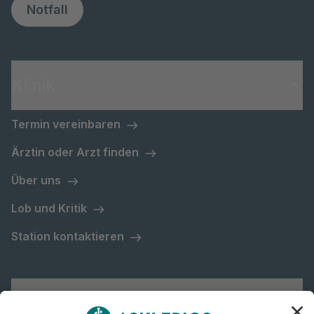
Notfall
Klinik
Termin vereinbaren
Ärztin oder Arzt finden
Über uns
Lob und Kritik
Station kontaktieren
Asklepios Gruppe