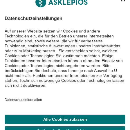
Informiert bleiben
Impressum
Datenschutzinformationen
Cookie Einstellungen
©
Asklepios Kliniken GmbH & Co. KGaA 2026