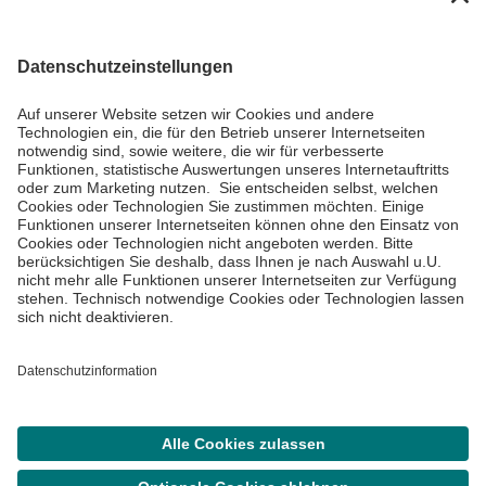
Informiert bleiben
Impressum
Datenschutzinformationen
Cookie Einstellungen
©
Asklepios Kliniken GmbH & Co. KGaA 2026