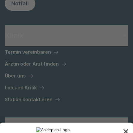
Notfall
Klinik
Termin vereinbaren
Ärztin oder Arzt finden
Über uns
Lob und Kritik
Station kontaktieren
Asklepios Gruppe