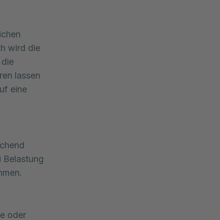
chen 
 wird die 
die 
ren lassen 
f eine 
ichend
i Belastung
ehmen.
te oder