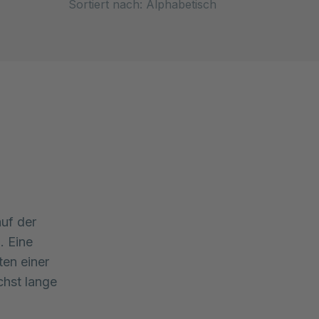
Sort
uf der 
 Eine 
en einer 
hst lange 