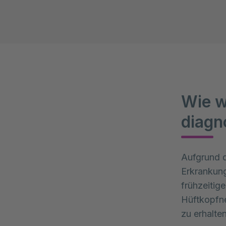
Wie w
diagn
Aufgrund d
Erkrankung
frühzeitig
Hüftkopfne
zu erhalten