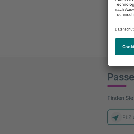
Betreuung 
gründlich,
planen.
Passe
Finden Sie
0 Elemente