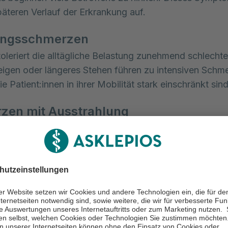
päteren Verlauf der Erkrankung auf.
ungsschmerzen
toleriert die alltägliche Belastung zunehmend schlechte
igen oder längeres Stehen führen zu intensiven Schm
 Patient:innen in ihrer Mobilität stark einschränkt sind
zen mit Ausstrahlung
erden bleiben nicht immer auf die Hüfte beschränkt,
eilweise in den Oberschenkel oder das Gesäß aus. Dad
iger, die genaue Ursache der Beschwerden zu lokalisie
nten Symptome zählen zu den häufigsten Anzeichen ei
krose. Falls Sie diese oder ähnliche Beschwerden ha
wir Ihnen, zeitnah eine Ärztin oder einen Arzt aufzusu
htungen von Asklepios bieten wir Ihnen eine medizinis