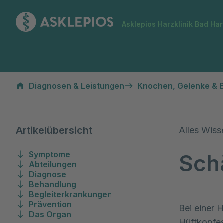
Zur Startseite
Asklepios Harzklinik Bad Ha
Hüftkopfnekrose
Diagnosen & Leistungen
Knochen, Gelenke & 
Artikelübersicht
Alles Wiss
Symptome
Sch
Abteilungen
Diagnose
Behandlung
Begleiterkrankungen
Prävention
Bei einer 
Das Organ
Hüftkopfe