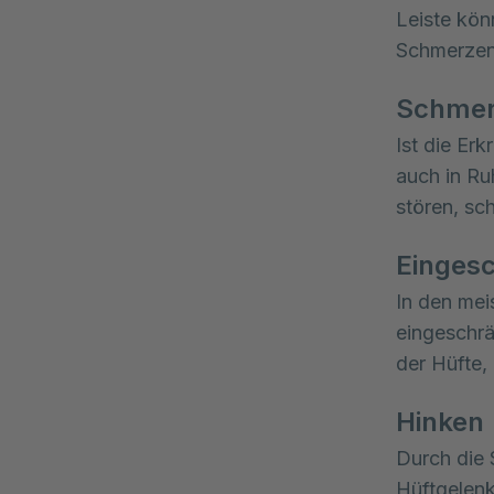
Leiste kön
Schmerzen 
Schmer
Ist die Er
auch in Ru
stören, sc
Eingesc
In den mei
eingeschr
der Hüfte,
Hinken
Durch die 
Hüftgelenk