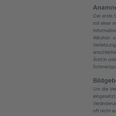
Anamne
Der erste 
mit einer 
Informatio
Alkohol- o
Verletzung
anschließe
Ärzt:in od
Schmerzpu
Bildge
Um die Ver
eingesetzt
Veränderun
oft nicht 