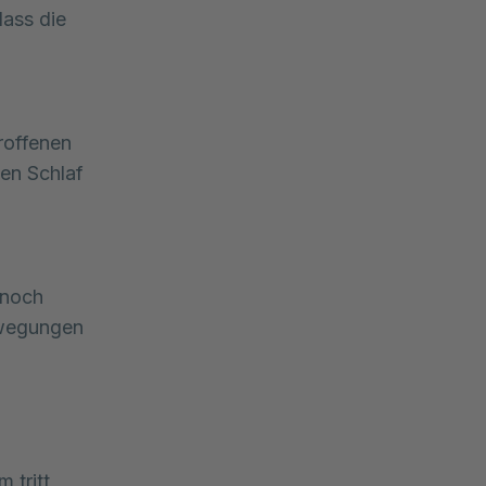
dass die
troffenen
en Schlaf
 noch
ewegungen
 tritt