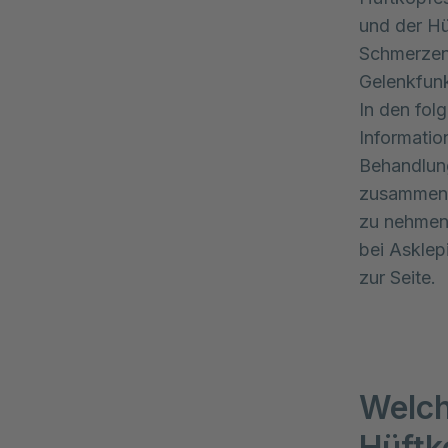
und der Hüf
Schmerzen
Gelenkfunk
In den fol
Informati
Behandlun
zusammenge
zu nehmen,
bei Asklep
zur Seite.
Welch
Hüftk