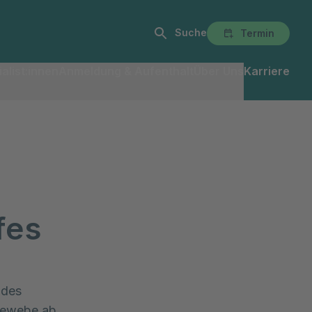
Suche
Termin
alist:innen
Anmeldung & Aufenthalt
Über Uns
Karriere
fes
 des
ngewebe ab