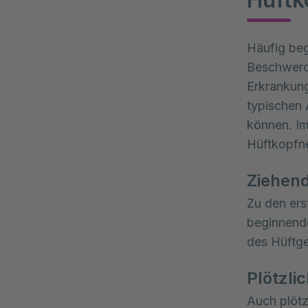
Häufig beg
Beschwerde
Erkrankung 
typischen A
können. Im
Hüftkopfn
Ziehen
Zu den ers
beginnende
des Hüftge
Plötzli
Auch plötz