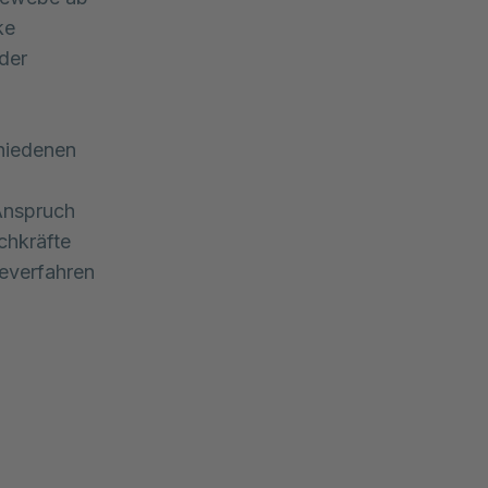
ke
der
hiedenen
 Anspruch
chkräfte
everfahren