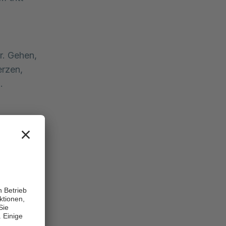
r. Gehen,
erzen,
.
 sondern
urch wird
ren.
ner
ben,
chen. In
che