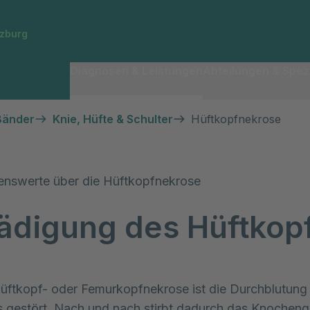
rzburg
Diagnosen & Leistungen
Abteilungen & Spezi
Bänder
Knie, Hüfte & Schulter
Hüftkopfnekrose
enswerte über die Hüftkopfnekrose
ädigung des Hüftkop
Hüftkopf- oder Femurkopfnekrose ist die Durchblutung
s gestört. Nach und nach stirbt dadurch das Knoche