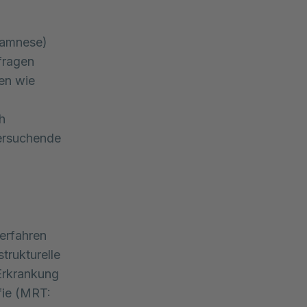
Anamnese)
rfragen
en wie
h
tersuchende
erfahren
trukturelle
 Erkrankung
fie (MRT: