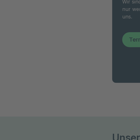
Wir sin
nur wen
uns.
Ter
Unser