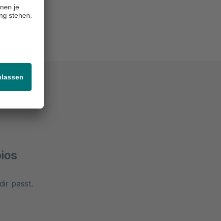
bungen
ios
dir passt.