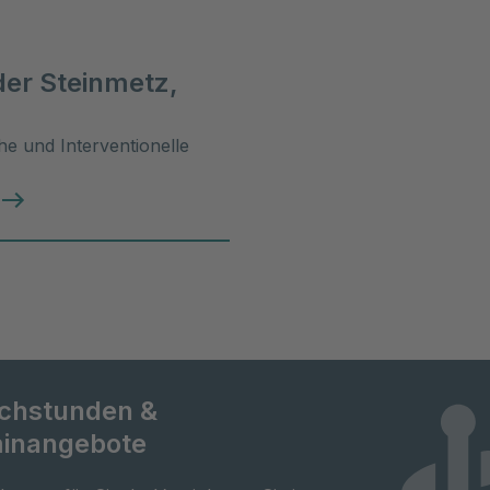
er Steinmetz,
he und Interventionelle
chstunden &
inangebote