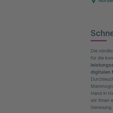
Norde
Schne
Die nördli
für die ko
leistungs
digitale
Durchleuch
Mammograph
Hand in Ha
wir Ihnen 
Genesung.