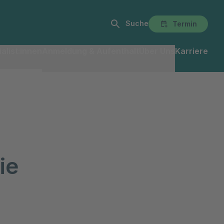
Suche
Termin
alist:innen
Anmeldung & Aufenthalt
Über Uns
Karriere
ie