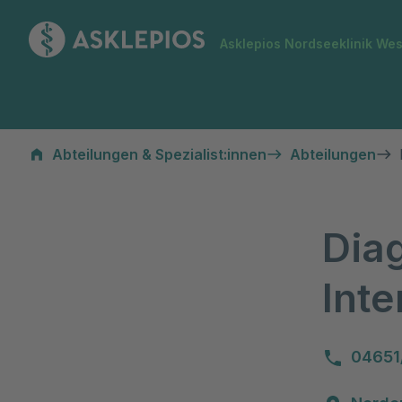
Zur Startseite
Asklepios Nordseeklinik We
Diagnostische und Interventionelle Radiologie
Abteilungen & Spezialist:innen
Abteilungen
Dia
Inte
04651