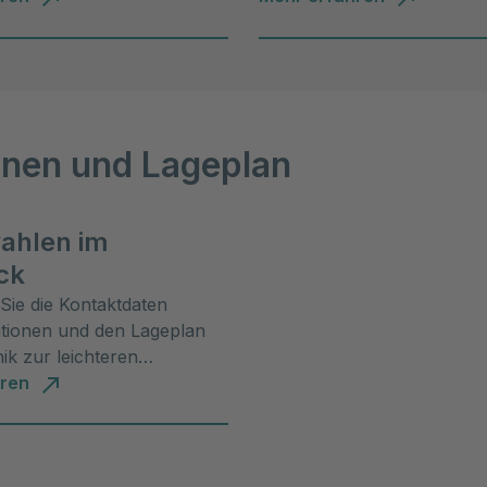
osphäre.
onen und Lageplan
ahlen im
ck
 Sie die Kontaktdaten
ationen und den Lageplan
nik zur leichteren
g.
hren