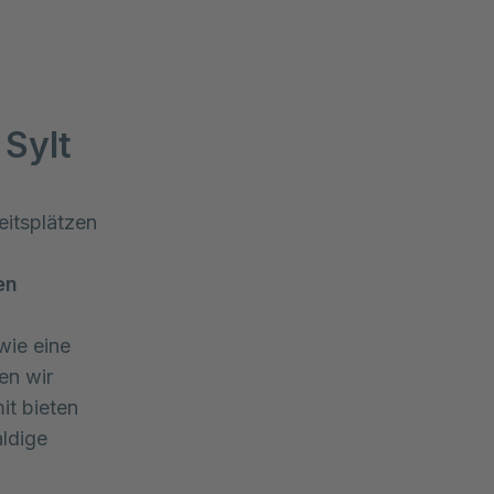
 Sylt
eitsplätzen
en
wie eine
en wir
it bieten
ldige