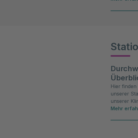
Arbeitsatm
Stati
Durchw
Überbli
Hier finden
unserer St
unserer Kli
Orientierun
Mehr erfa