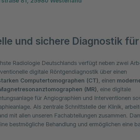
rstraße 81, 25980 Westerland
lle und sichere Diagnostik für
chste Radiologie Deutschlands verfügt neben zwei Arb
nventionelle digitale Röntgendiagnostik über einen
starken Computertomographen (CT)
, einen
modern
n Magnetresonanztomographen (MR)
, eine digitale
tungsanlage für Angiographien und Interventionen so
ieanlage. Als zentrale Schnittstelle der Klinik, arbeit
nd mit allen unseren Fachabteilungen zusammen. Dam
eine bestmögliche Behandlung und ermöglichen eine ba