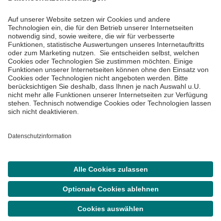
Informiert bleiben
Impressum
Datenschutzinformationen
Cookie Einstellungen
©
Asklepios Kliniken GmbH & Co. KGaA 2026
Suche
Termin
Menü