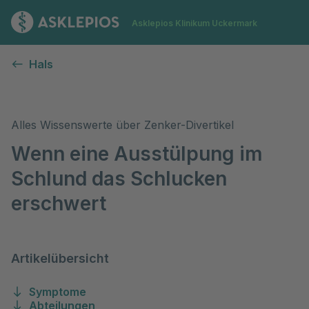
Zur Startseite
Asklepios Klinikum Uckermark
Zenker-Divertikel
Hals
Alles Wissenswerte über Zenker-Divertikel
Wenn eine Ausstülpung im
Schlund das Schlucken
erschwert
Artikelübersicht
Symptome
Abteilungen