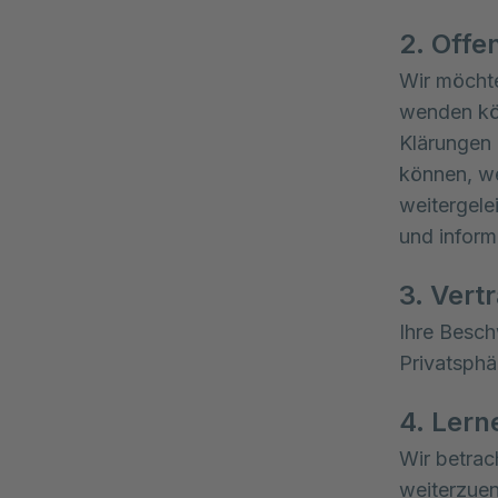
2. Off
Wir möchte
wenden kön
Klärungen 
können, w
weitergele
und inform
3. Vertr
Ihre Besch
Privatsphä
4. Lern
Wir betrac
weiterzuen