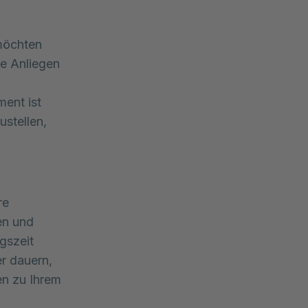
 möchten
re Anliegen
ent ist
ustellen,
re
en und
gszeit
er dauern,
en zu Ihrem