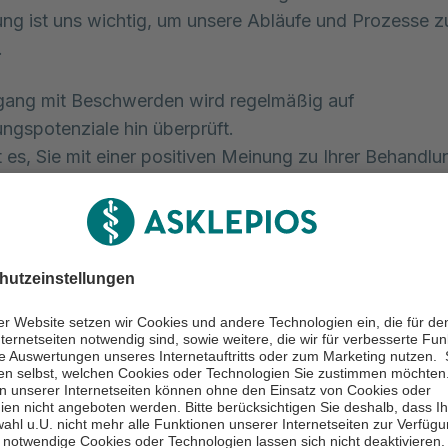
g ist uns wichtig, um unsere Abläufe und Prozesse z
.
ang mit Beschwerden wird regelmäßig auf
ngspotenziale hin überprüft.
st es, Sie mit einer positiven Meinung zu Ihrer Behandlu
oder eine für Sie positive Klarstellung des Sachverhalte
hren.
nnen Sie uns Feedback geben
können Sie uns verraten, was bei uns gut lief, was Sie 
hätten oder was wir besser machen sollten.