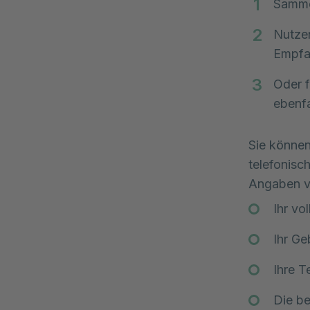
Sammel
Nutzen
Empfa
Oder 
ebenfa
Sie können
telefonisc
Angaben v
Ihr vo
Ihr G
Ihre 
Die be