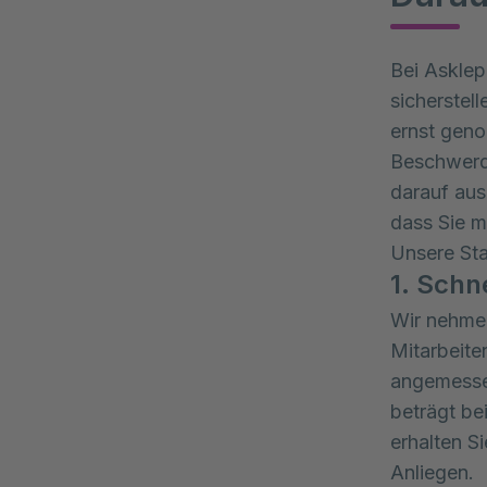
Bei Asklep
sicherstel
ernst gen
Beschwerd
darauf aus
dass Sie m
Unsere St
1. Schn
Wir nehmen
Mitarbeite
angemessen
beträgt be
erhalten S
Anliegen.