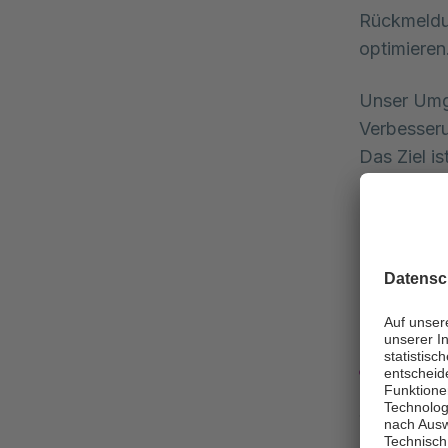
Rückmeldun
optimieren
Unser Umg
Verbesseru
Das Ziel i
entlassen 
herbeizufü
So kö
So einfach 
gewünscht 