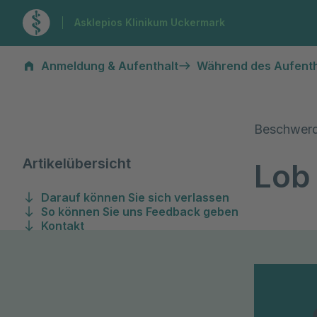
Zur Startseite
Asklepios Klinikum Uckermark
Lob & Kritik
Anmeldung & Aufenthalt
Während des Aufenth
Beschwer
Artikelübersicht
Lob 
Darauf können Sie sich verlassen
So können Sie uns Feedback geben
Kontakt