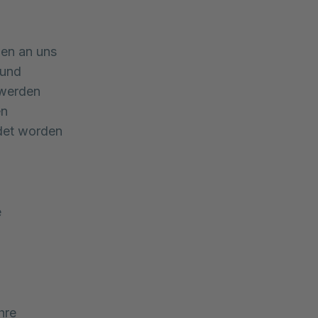
gen an uns
 und
 werden
en
ldet worden
e
hre