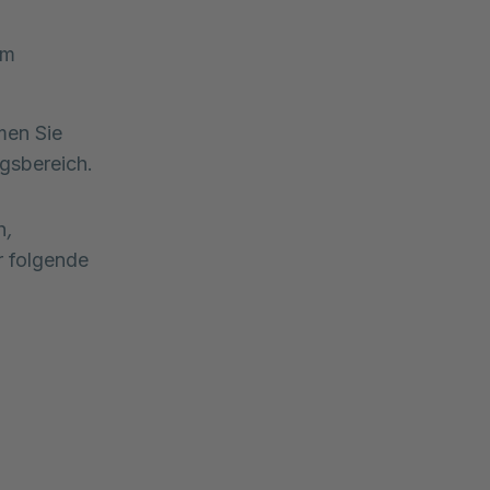
am
men Sie
gsbereich.
h
,
r folgende