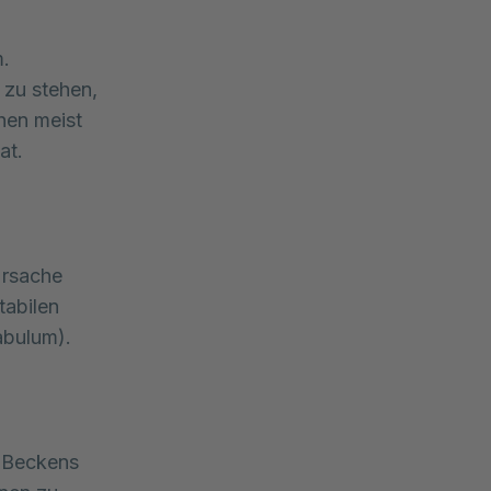
.
 zu stehen,
ehen meist
at.
Ursache
tabilen
abulum).
s Beckens