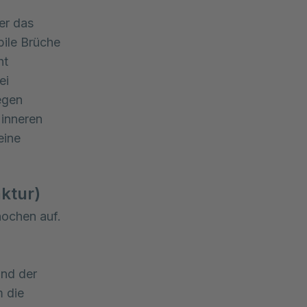
er das
bile Brüche
ht
ei
egen
 inneren
eine
ktur)
ochen auf.
und der
m die