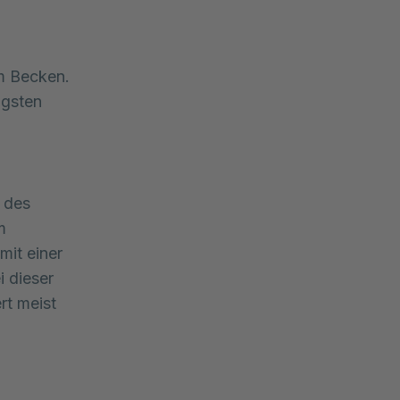
m Becken. 
gsten 
 des
m
mit einer
i dieser
ert meist