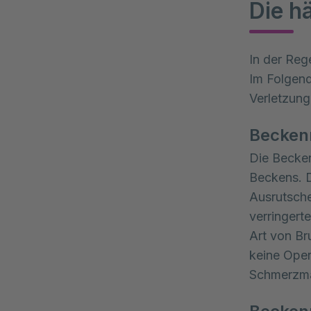
Die h
In der Reg
Im Folgend
Verletzun
Becken
Die Becke
Beckens. D
Ausrutsche
verringert
Art von Bru
keine Oper
Schmerzma