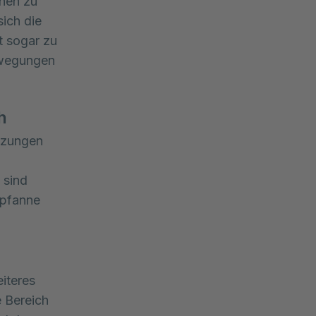
onen zu
ich die
t sogar zu
Bewegungen
h
etzungen
 sind
spfanne
iteres
e Bereich