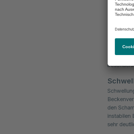
bei diesen
Schmer
Ein typisc
Schmerzen 
Rücken od
auch bei B
besonders
Schwel
Schwellung
Beckenverl
den Scham
instabilen
sehr deutli