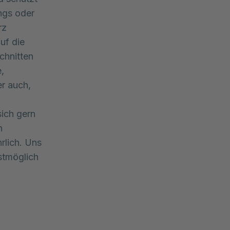
ngs oder
rz
uf die
chnitten
,
r auch,
ich gern
n
rlich. Uns
estmöglich