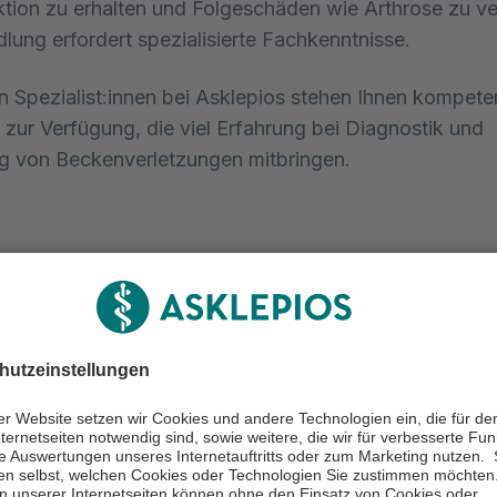
tion zu erhalten und Folgeschäden wie Arthrose zu v
lung erfordert spezialisierte Fachkenntnisse.
n Spezialist:innen bei Asklepios stehen Ihnen kompete
 zur Verfügung, die viel Erfahrung bei Diagnostik und
g von Beckenverletzungen mitbringen.
ind typische Symptome bei
nverletzungen?
etzungen wie Beckenrandfrakturen, Beckenringfraktur
r Hüftgelenkspfanne gehen mit verschiedenen Beschw
er nennen Ihnen unsere Expert:innen die häufigsten Sym