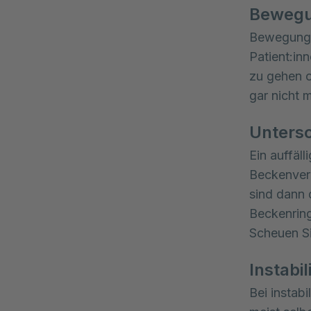
Bewegu
Bewegungs
Patient:in
zu gehen o
gar nicht 
Untersc
Ein auffäl
Beckenverl
sind dann 
Beckenring
Scheuen Si
Instabi
Bei instab