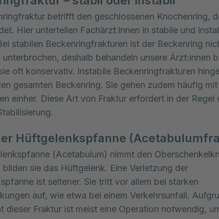
ingfraktur – stabil oder instabil
ringfraktur betrifft den geschlossenen Knochenring, d
et. Hier unterteilen Fachärzt:innen in stabile und insta
Bei stabilen Beckenringfrakturen ist der Beckenring nic
g unterbrochen, deshalb behandeln unsere Ärzt:innen b
sie oft konservativ. Instabile Beckenringfrakturen hing
den gesamten Beckenring. Sie gehen zudem häufig mit
en einher. Diese Art von Fraktur erfordert in der Regel 
tabilisierung.
er Hüftgelenkspfanne (Acetabulumfra
elenkspfanne (Acetabulum) nimmt den Oberschenkelkn
ilden sie das Hüftgelenk. Eine Verletzung der
pfanne ist seltener. Sie tritt vor allem bei starken
rkungen auf, wie etwa bei einem Verkehrsunfall. Aufgr
t dieser Fraktur ist meist eine Operation notwendig, u