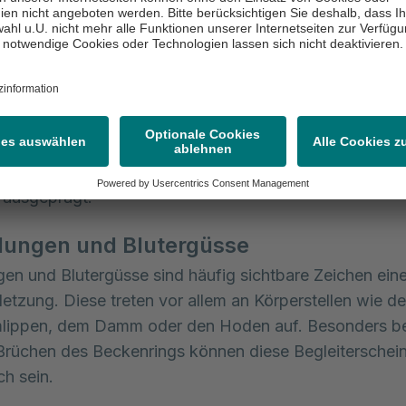
 Verletzungen auftreten können:
zen im Beckenbereich
hes Anzeichen für Beckenverletzungen sind natürlich s
im Beckenbereich. Sie strahlen oft in die Leiste, den 
er das Gesäß aus. Diese Schmerzen können sowohl in
ewegung auftreten und sind in der Regel bei instabile
 ausgeprägt.
lungen und Blutergüsse
en und Blutergüsse sind häufig sichtbare Zeichen eine
etzung. Diese treten vor allem an Körperstellen wie de
lippen, dem Damm oder den Hoden auf. Besonders be
 Brüchen des Beckenrings können diese Begleitersche
ch sein.