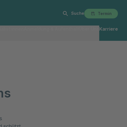
Suche
Termin
alist:innen
Anmeldung & Aufenthalt
Über Uns
Karriere
ns
s
d schützt