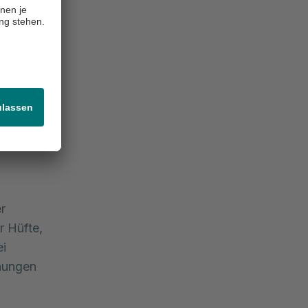
tarke
unteren
 Ruhe als
n Brüchen
r
r Hüfte,
i
inungen