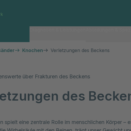
rk
Diagnosen & Leistungen
Abteilungen & Spezi
Bänder
Knochen
Verletzungen des Beckens
enswerte über Frakturen des Beckens
letzungen des Becke
 spielt eine zentrale Rolle im menschlichen Körper – e
die Wirbelsäule mit den Beinen, trägt unser Gewicht un