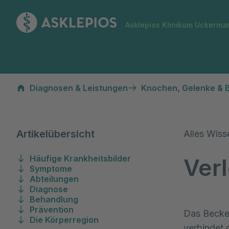
Zur Startseite
Asklepios Klinikum Uckerma
Verletzungen des Beckens
Diagnosen & Leistungen
Knochen, Gelenke & 
Artikelübersicht
Alles Wiss
Häufige Krankheitsbilder
Ver
Symptome
Abteilungen
Diagnose
Behandlung
Prävention
Das Becken
Die Körperregion
verbindet 