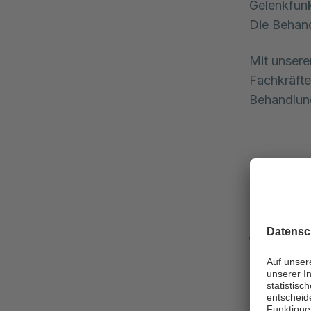
Gelenkfunk
Die Behand
Mit unsere
Fachkräfte
Behandlun
Was s
Becke
Beckenverl
Brüche de
einher. Hi