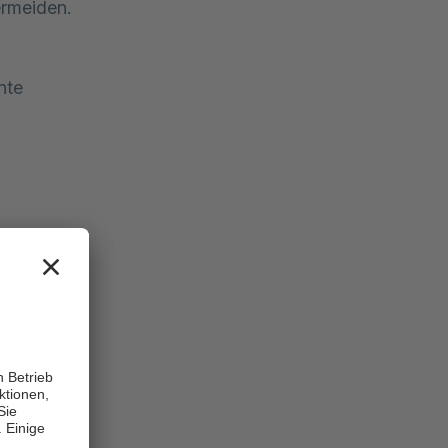
ermeiden.
nte
en oder 
erden 
ptome, die 