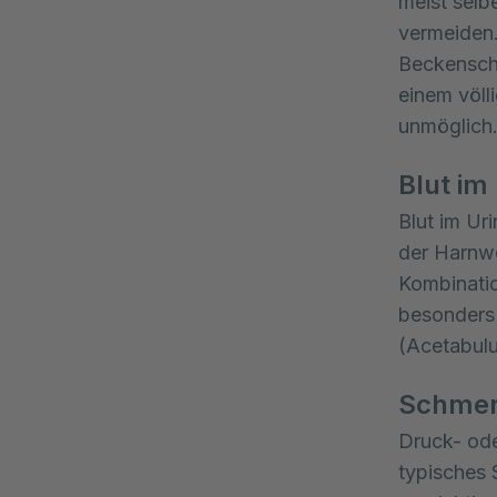
meist selb
vermeiden.
Beckenscha
einem völl
unmöglich
Blut im
Blut im Ur
der Harnwe
Kombinatio
besonders 
(Acetabul
Schmer
Druck- ode
typisches 