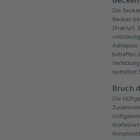
Beckenr
Die Becken
Becken bild
(Fraktur). 
vollständi
Asklepios 
betreffen 
Verletzung
operative S
Bruch d
Die Hüftg
Zusammen b
Hüftgelenks
Krafteinwi
Komplexitä