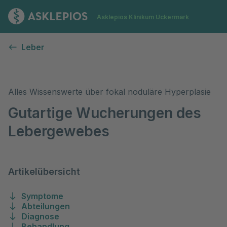
Zur Startseite
Asklepios Klinikum Uckermark
Fokal noduläre Hyperplasie (FNH)
Leber
Alles Wissenswerte über fokal noduläre Hyperplasie
Gutartige Wucherungen des
Lebergewebes
Artikelübersicht
Symptome
Abteilungen
Diagnose
Behandlung