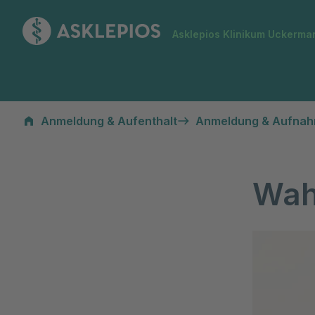
Zur Startseite
Asklepios Klinikum Uckerma
Wahlleistungen & Komfort
Anmeldung & Aufenthalt
Anmeldung & Aufna
Wah