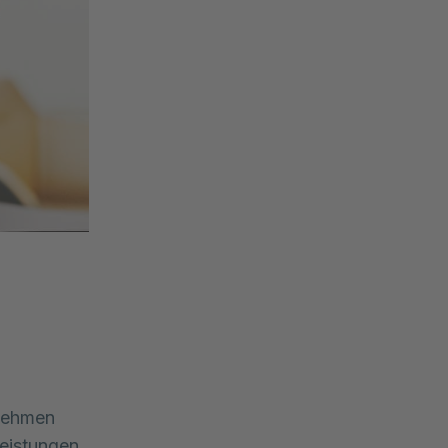
nehmen 
eistungen 