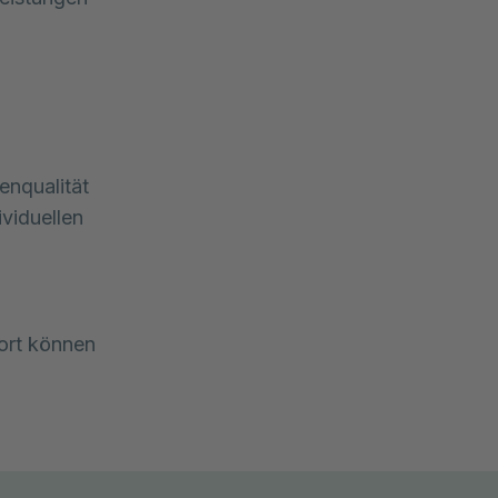
enqualität
ividuellen
Dort können