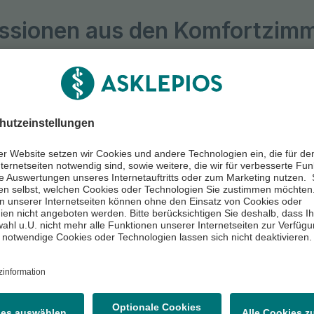
ssionen aus den Komfortzim
erer Klinik