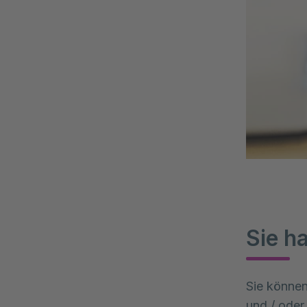
Sie h
Sie können
und / oder