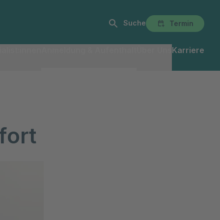
Suche
Termin
alist:innen
Anmeldung & Aufenthalt
Über Uns
Karriere
fort