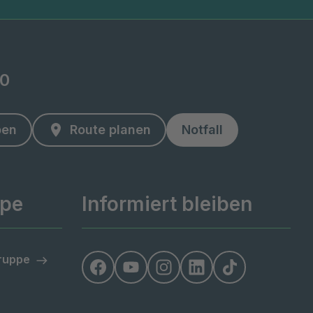
-0
ben
Route planen
Notfall
ppe
Informiert bleiben
Gruppe