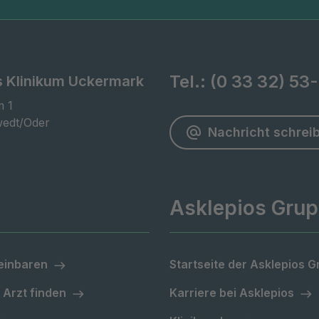
Tel.:
(0 33 32) 53
s Klinikum Uckermark
 1

edt/Oder
Nachricht schrei
Asklepios Gru
einbaren
Startseite der Asklepios 
 Arzt finden
Karriere bei Asklepios