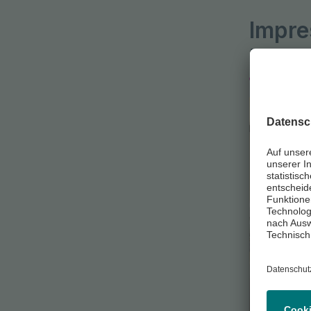
Impre
in uns