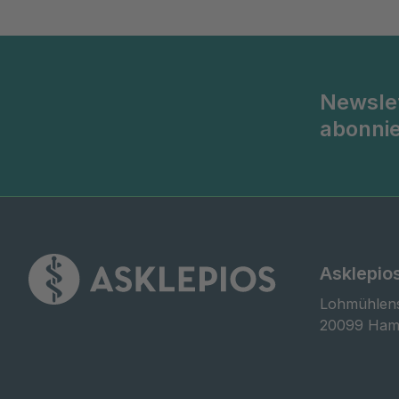
Newsle
abonni
Asklepios
Lohmühlens
20099 Ham