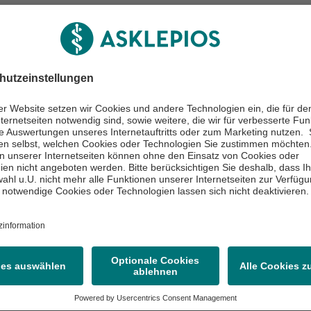
ts- und Schulunfälle
ung von Arbeits-
ulunfällen
d Schulunfälle können mit
n Verletzungen verbunden
hren
hen Sie uns an