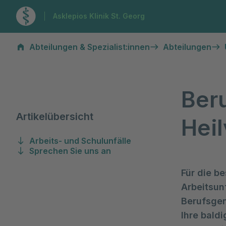
Zur Startseite
Asklepios Klinik St. Georg
Berufsgenossenschaftliches Heilverfahren
Abteilungen & Spezialist:innen
Abteilungen
Ber
Artikelübersicht
Hei
Arbeits- und Schulunfälle
Sprechen Sie uns an
Für die b
Arbeitsunf
Berufsgen
Ihre bald