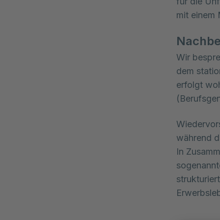
für die Un
mit einem 
Nachbe
Wir bespre
dem statio
erfolgt w
(Berufsge
Wiedervors
während de
In Zusamme
sogenannt
strukturie
Erwerbsleb