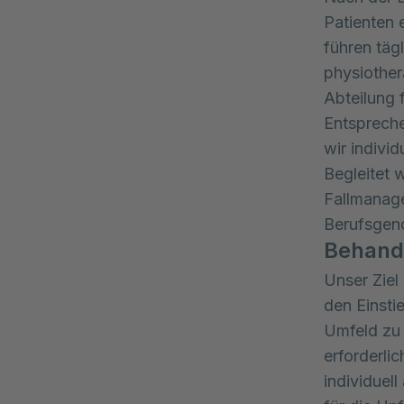
Patienten 
führen tägl
physiother
Abteilung 
Entspreche
wir indivi
Begleitet 
Fallmanage
Berufsgen
Behand
Unser Ziel
den Einsti
Umfeld zu 
erforderli
individuel