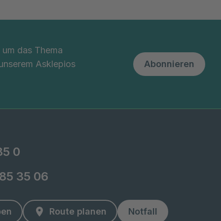
nd um das Thema
 unserem Asklepios
Abonnieren
85 0
-85 35 06
ben
Route planen
Notfall