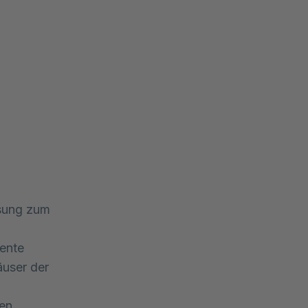
ssung zum
tente
äuser der
den