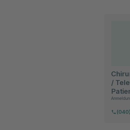
Chiru
/ Tel
Patie
Anmeldun
(040)