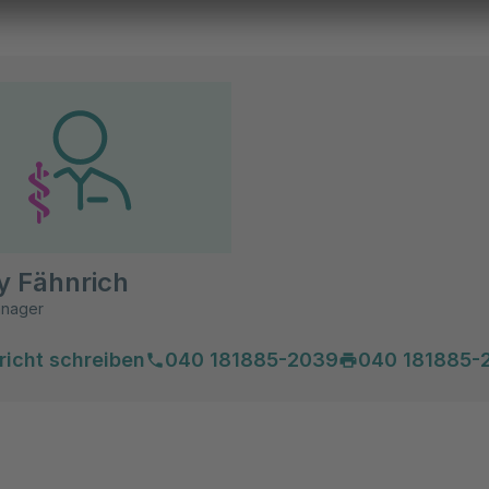
y Fähnrich
anager
richt schreiben
040 181885-2039
040 181885-