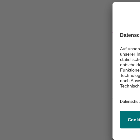
Arbei
Versorg
und Sch
Arbeits- un
vielfältige
sein.
Mehr erfa
Sprec