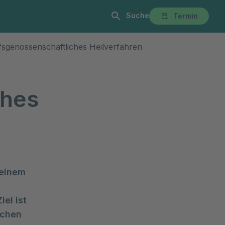
Suche
Termin
alist:innen
Anmeldung & Aufenthalt
Über Uns
Karriere
fsgenossenschaftliches Heilverfahren
ches
 einem
n
el ist
ichen