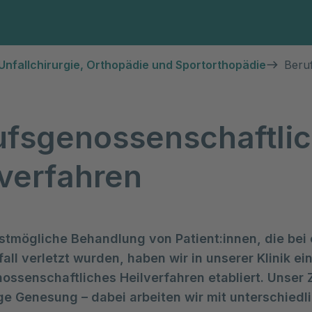
Diagnosen & Leistungen
Abteilungen & Spezi
Unfallchirurgie, Orthopädie und Sportorthopädie
Beru
ufsgenossenschaftli
lverfahren
estmögliche Behandlung von Patient:innen, die bei
all verletzt wurden, haben wir in unserer Klinik ei
ossenschaftliches Heilverfahren etabliert. Unser Zi
ige Genesung – dabei arbeiten wir mit unterschiedl