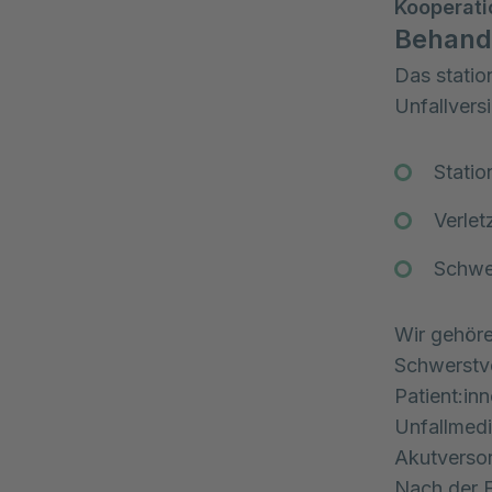
Kooperat
Behand
Das statio
Unfallversi
Stati
Verlet
Schwe
Wir gehöre
Schwerstve
Patient:in
Unfallmedi
Akutverso
Nach der E