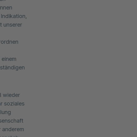
innen
Indikation,
t unserer
erordnen
n einem
uständigen
l wieder
r soziales
dlung
senschaft
er anderem