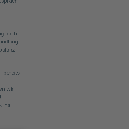
gespräch
ung nach
handlung
bulanz
 bereits
en wir
t
k ins