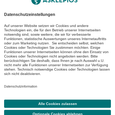
Informiert bleiben
Impressum
Datenschutzinformationen
Cookie Einstellungen
©
Asklepios Kliniken GmbH & Co. KGaA 2026