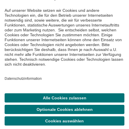
Informiert bleiben
Impressum
Datenschutzinformationen
Cookie Einstellungen
©
Asklepios Kliniken GmbH & Co. KGaA 2026
Suche
Termin
Menü