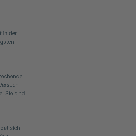
in der 
gsten 
stechende
 Versuch
. Sie sind
det sich