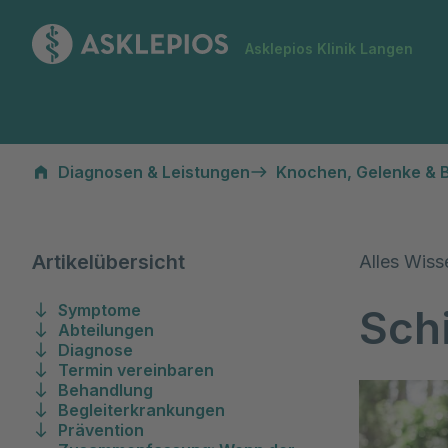
Zur Startseite
Asklepios Klinik Langen
Schienbeinkopfbruch (Tibiakopffraktur)
Diagnosen & Leistungen
Knochen, Gelenke & 
Artikelübersicht
Alles Wiss
Symptome
Sch
Abteilungen
Diagnose
Termin vereinbaren
Behandlung
Begleiterkrankungen
Prävention