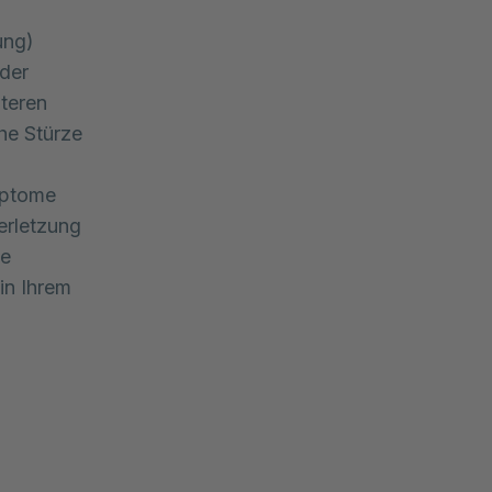
ung)
der
lteren
he Stürze
mptome
erletzung
he
in Ihrem