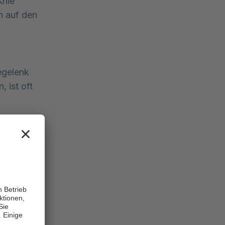
Knie
h auf den
egelenk
 ist oft
prechen
ichtbare
m Gelenk
elenks