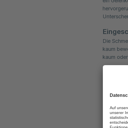
ein Gelenk
hervorgeru
Unterschen
Eingesc
Die Schmer
kaum beweg
kaum oder 
Bluterg
Führt der 
Mediziner:
Blutergüss
werden noc
Fehlste