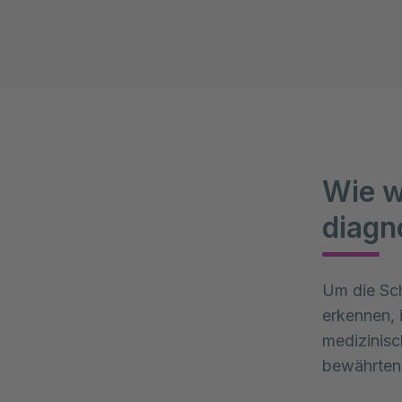
Wie w
diagn
Um die Sch
erkennen, i
medizinisc
bewährten 