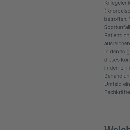
Kniegelenk
(Knorpelsc
betroffen.
Sportunfäl
Patient:in
ausreiche
In den fol
dieses kom
in den Ein
Behandlung
Umfeld ein
Fachkräfte
Welch