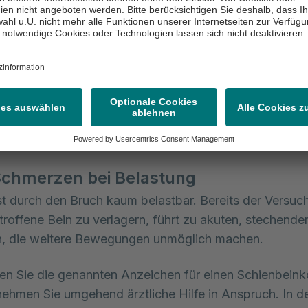
ren Fällen kann der Schienbeinkopfbruch zu einer sic
ng oder Verformung des Kniegelenks führen. Das deutet
Verschiebung von Knochenfragmenten hin.
ität im Knie
re, wenn begleitende Verletzungen wie Bänderrisse o
 den Menisken vorliegen, kann das Kniegelenk instab
 berichten häufig von einem unsicheren Gefühl im Knie
Schmerzen bei Belastung
st durch den Bruch kaum belastbar. Bereits der Versuc
troffene Bein zu verlagern, führt zu akuten, stechende
, die weitere Bewegungen unmöglich machen.
en Sie die genannten Anzeichen für einen Schienbein
nehmen Sie umgehend ärztliche Hilfe in Anspruch. In d