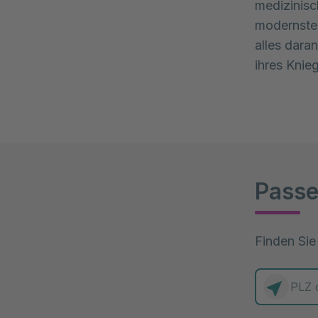
medizinisc
modernsten
alles dara
ihres Knie
Passe
Finden Sie
0 Elemente