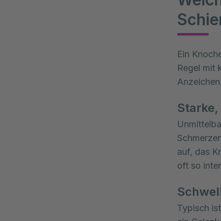
Schie
Ein Knoche
Regel mit 
Anzeichen,
Starke,
Unmittelba
Schmerzen 
auf, das K
oft so int
Schwel
Typisch is