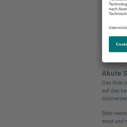
In schwere
Fehlstellu
mögliche 
Instabil
Insbesonde
Schäden an
Betroffene
Akute 
Das Knie i
auf das be
Schmerzen
Bitte nehm
ernst und 