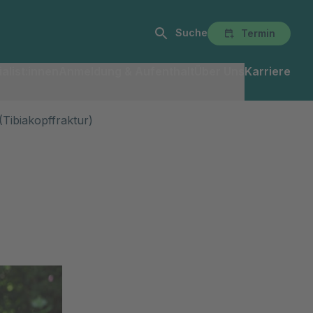
Suche
Termin
alist:innen
Anmeldung & Aufenthalt
Über Uns
Karriere
Tibiakopffraktur)