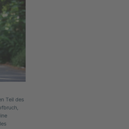
n Teil des
pfbruch,
eine
des