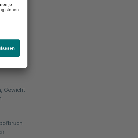
htbaren
 auf eine
der
il werden.
.
h, Gewicht
n
kopfbruch
en