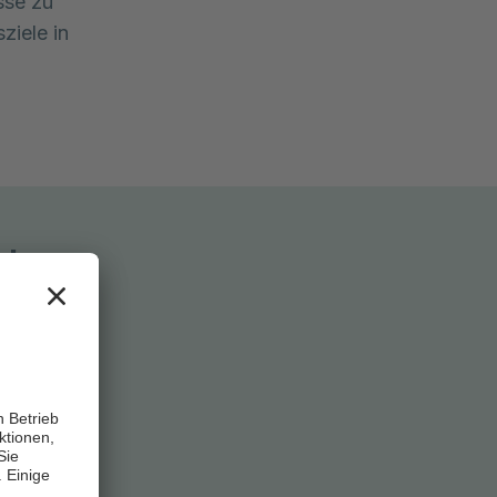
sse zu
ziele in
ots
ir Sie, die
halten.
ische