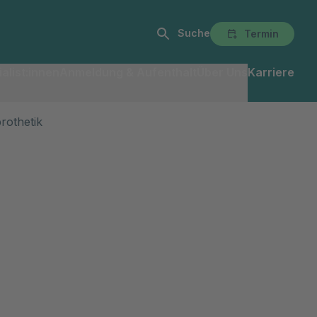
Suche
Termin
alist:innen
Anmeldung & Aufenthalt
Über Uns
Karriere
rothetik