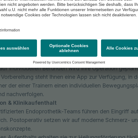
it den Fallmanager:innen füllen Sie erstmalig einen
ualitätsbezogenen Fragebogen aus.
lieren zusammen mit dem Fallmanager eine bewegungs
rem Smartphone und vereinbaren einen Termin mit Ihr
nen. Diese stehen Ihnen per App für ein Jahr nach der O
d Physiotherapieterminen, für Rückfragen zur Verfüg
ive Planung & Vorbereitung
auf individuellen Befunden wird Ihre Operation geplant
 Vorbereitung steht Ihnen eine App zur Verfügung, in de
ner der einer Trainern einen individuellen Bewegungsp
und nachverfolgen.
on & Klinikaufenthalt
tifizierten Endoprothetik-Teams führen den Eingriff a
ch. Postoperativ setzen wir auf moderne Schmerz- u
onskonzepte.
s Aufenthalts erhalten sie zur Heilungsförderung tägli