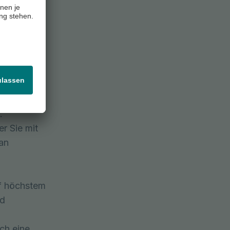
fördernde
en App-
P, parallel
ung.
.
r Sie mit
lan
uf höchstem
nd
ch eine