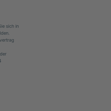
ie sich in
lden.
vertrag
der
4