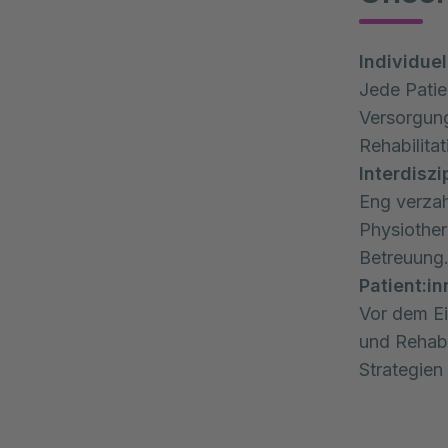
Individue
Jede Patie
Versorgung
Rehabilitat
Interdisz
Eng verza
Physiother
Betreuung
Patient:i
Vor dem Ei
und Rehabi
Strategien 