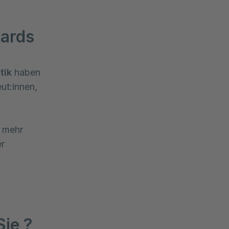
dards
tik
haben
ut:innen,
r mehr
er
Sie ?