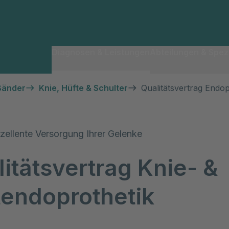
Diagnosen & Leistungen
Abteilungen & Spezi
Bänder
Knie, Hüfte & Schulter
Qualitätsvertrag Endop
xzellente Versorgung Ihrer Gelenke
itätsvertrag Knie- &
tendoprothetik