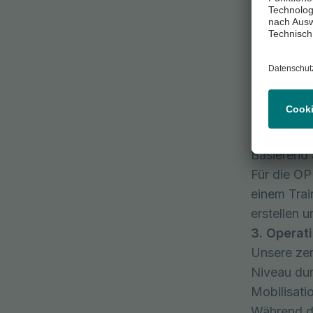
Zusammen m
ergebnisq
Sie instal
App auf Ih
Trainer:in
zu Reha un
2. Operat
Basierend 
Für die OP
einem Trai
erstellen 
3. Operati
Unsere zer
Niveau dur
Mobilisati
Während de