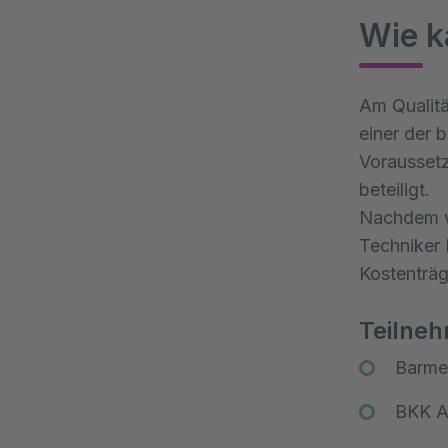
Wie k
Am Qualitä
einer der 
Voraussetz
beteiligt.
Nachdem wi
Techniker 
Kostenträg
Teilne
Barme
BKK A