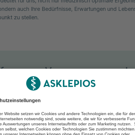
edeutet für uns, nicht nur medizinisch optimale Ergebni
sondern auch Ihre Bedürfnisse, Erwartungen und Lebens
unkt zu stellen.
f unseres Versorgungsangeb
des Qualitätsvertrages erreichen wir zusammen, indem w
nen, vor und nach der Operation adäquat in Bewegung 
spräch & Risikobewertung
Termin erheben unsere Fallmanager:innen Ihre medizin
, Funktionseinschränkungen und Erwartungen – inkl.
er Diagnostik und Risikoanalyse.