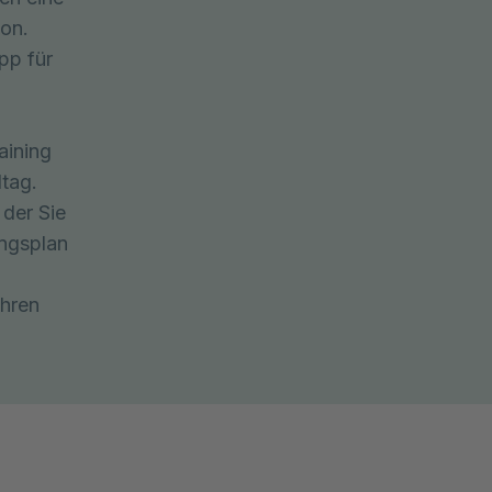
ion.
pp für
aining
ltag.
 der Sie
ungsplan
Ihren