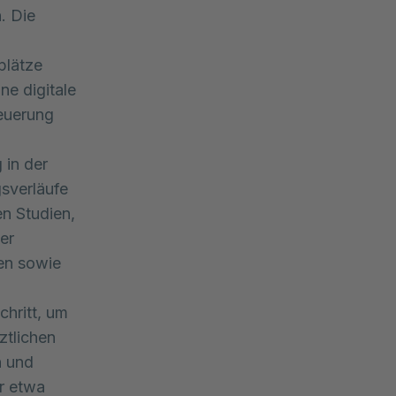
. Die
plätze
ne digitale
euerung
 in der
sverläufe
en Studien,
er
en sowie
chritt, um
ztlichen
n und
er etwa