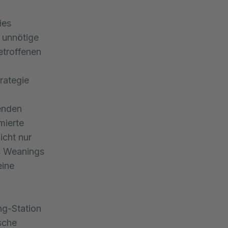
ies
m unnötige
etroffenen
rategie
enden
mierte
icht nur
es Weanings
eine
ng-Station
ische