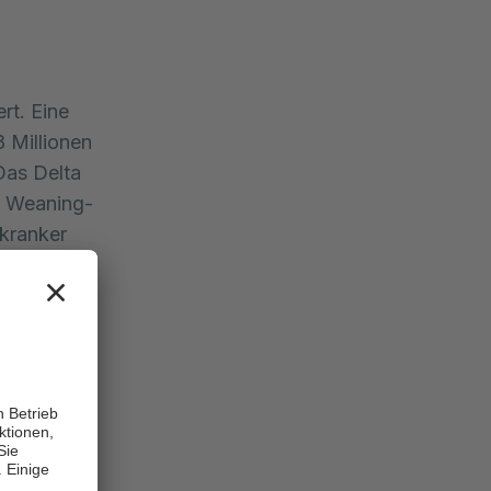
rt. Eine
8 Millionen
Das Delta
e Weaning-
 kranker
er Technik
ale
farzt für
ozess der
 Phase ist
ch in