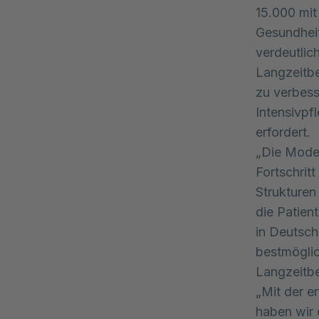
15.000 mit
Gesundheit
verdeutlic
Langzeitbe
zu verbess
Intensivpf
erfordert.
„Die Moder
Fortschrit
Strukturen
die Patien
in Deutsch
bestmögli
Langzeitb
„Mit der 
haben wir 