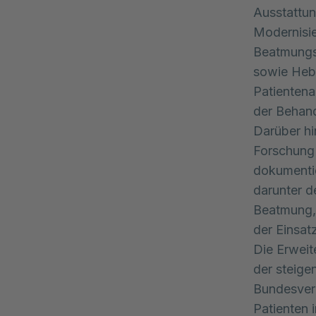
Ausstattun
Modernisi
Beatmungsg
sowie Hebe
Patienten
der Behand
Darüber hi
Forschung 
dokumentier
darunter d
Beatmung,
der Einsat
Die Erweit
der steige
Bundesver
Patienten 