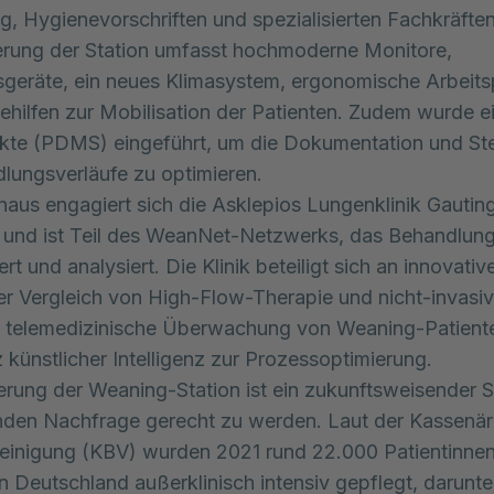
g, Hygienevorschriften und spezialisierten Fachkräften
erung der Station umfasst hochmoderne Monitore,
eräte, ein neues Klimasystem, ergonomische Arbeits
hilfen zur Mobilisation der Patienten. Zudem wurde ei
akte (PDMS) eingeführt, um die Dokumentation und St
lungsverläufe zu optimieren.
naus engagiert sich die Asklepios Lungenklinik Gauting
und ist Teil des WeanNet-Netzwerks, das Behandlung
t und analysiert. Die Klinik beteiligt sich an innovativ
er Vergleich von High-Flow-Therapie und nicht-invasiv
 telemedizinische Überwachung von Weaning-Patient
z künstlicher Intelligenz zur Prozessoptimierung.
erung der Weaning-Station ist ein zukunftsweisender S
nden Nachfrage gerecht zu werden. Laut der Kassenär
einigung (KBV) wurden 2021 rund 22.000 Patientinne
in Deutschland außerklinisch intensiv gepflegt, darunt