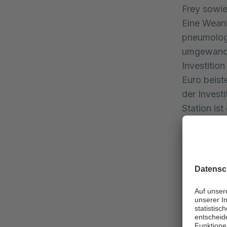
Frey sowie
Eine Weani
pneumolog
umgewandel
Investitio
Euro beist
der Invest
Station is
Patientinn
und exzell
Behandlung
Intensiv-,
Das Weani
schrittwei
entscheide
Genesungsp