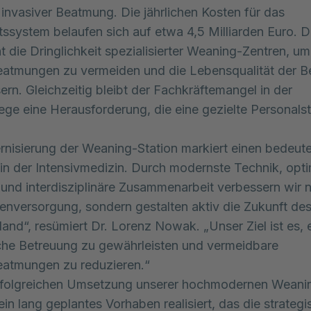
 invasiver Beatmung. Die jährlichen Kosten für das
ssystem belaufen sich auf etwa 4,5 Milliarden Euro. D
ht die Dringlichkeit spezialisierter Weaning-Zentren, u
atmungen zu vermeiden und die Lebensqualität der B
ern. Gleichzeitig bleibt der Fachkräftemangel in der
lege eine Herausforderung, die eine gezielte Personalst
nisierung der Weaning-Station markiert einen bedeut
t in der Intensivmedizin. Durch modernste Technik, opti
 und interdisziplinäre Zusammenarbeit verbessern wir n
tenversorgung, sondern gestalten aktiv die Zukunft d
land“, resümiert Dr. Lorenz Nowak. „Unser Ziel ist es, 
che Betreuung zu gewährleisten und vermeidbare
eatmungen zu reduzieren.“
erfolgreichen Umsetzung unserer hochmodernen Weani
ein lang geplantes Vorhaben realisiert, das die strateg