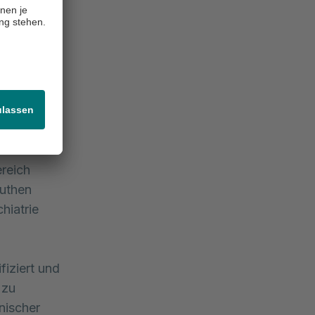
Patienten
se
ng auf der
 oder
k verlegt
plinäre
ht aus
e
ereich
uthen
hiatrie
iziert und
 zu
hnischer