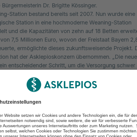
 Bürgermeisterin Dr. Brigitte Kössinger.
ng-Station bestand bereits seit 2007. Nun wurde eine
ische Station in eine hochmoderne Weaning-Station
t und die Kapazitäten von zehn auf 18 Betten erweite
n von 7,5 Millionen Euro, wovon der Freistaat Bayern 2,
euerte, ermöglichte dieses zukunftsweisende Projekt. 
ition hat der Asklepioskonzern übernommen. „Die neu
t ein entscheidender Schritt, um die Versorgung schwer
en und Patienten weiter zu verbessern. Dank modernst
enter medizinischer Expertise bieten wir hier eine optim
 auf höchstem Niveau“, betont Dr. Lorenz Nowak, Che
 Schlaf- und Beatmungsmedizin.
ng (englisch to wean = entwöhnen) beschreibt den Pr
sen Entwöhnung von der maschinellen Beatmung. Diese
nd, um Komplikationen zu minimieren und den
rozess nachhaltig zu fördern. Der Prozess gliedert si