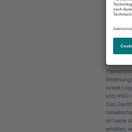
mehrere Sc
werden init
Entwöhnun
Weaning-S
Entlassung
oder für di
Zusammenar
Spezialist
Thoraxchir
Beatmungs
sowie Logo
und HNO-M
Das Gauti
Gesellscha
ist heute 
erhalten, e