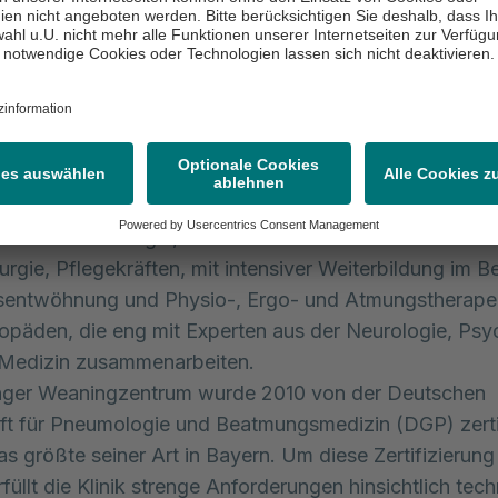
hritte: 1) Akutversorgung auf der Intensivstation, d.h. 
ial auf der Intensivstation stabilisiert, 2) Die schrittwei
g von der Beatmung unter kontinuierlicher Überwachu
tation und 3) Der Übergang in die Langzeitbeatmung
: Je nach Zustand werden Patienten in eine Reha-Klini
e außerklinische Versorgung vorbereitet. Die interdiszi
beit spielt dabei eine zentrale Rolle. Das Team beste
en der Pneumologie, Intensiv- und Notfallmedizin sowi
urgie, Pflegekräften, mit intensiver Weiterbildung im B
entwöhnung und Physio-, Ergo- und Atmungstherape
päden, die eng mit Experten aus der Neurologie, Psyc
edizin zusammenarbeiten.
nger Weaningzentrum wurde 2010 von der Deutschen
ft für Pneumologie und Beatmungsmedizin (DGP) zertif
das größte seiner Art in Bayern. Um diese Zertifizierung
rfüllt die Klinik strenge Anforderungen hinsichtlich tec