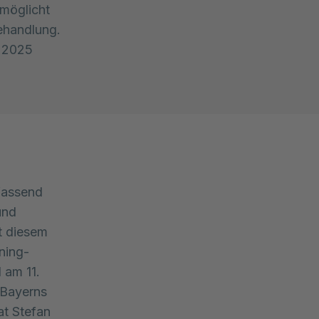
rmöglicht
Behandlung.
r 2025
fassend
und
t diesem
aning-
 am 11.
 Bayerns
at Stefan