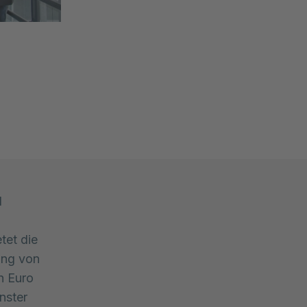
d
tet die
ung von
n Euro
nster